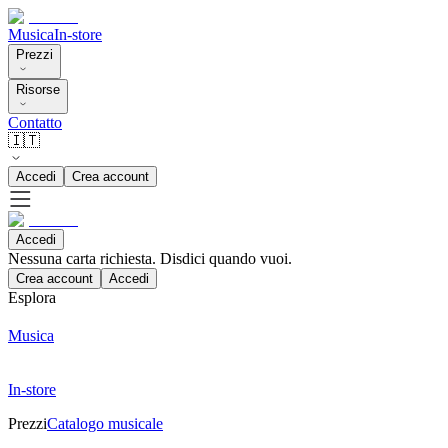
Musica
In-store
Prezzi
Risorse
Contatto
🇮🇹
Accedi
Crea account
Accedi
Nessuna carta richiesta. Disdici quando vuoi.
Crea account
Accedi
Esplora
Musica
In-store
Prezzi
Catalogo musicale