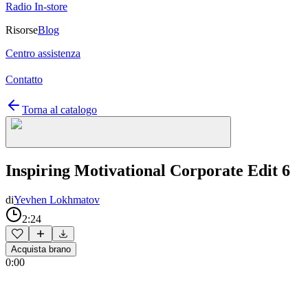
Radio In-store
Risorse
Blog
Centro assistenza
Contatto
Torna al catalogo
Inspiring Motivational Corporate Edit 6
di
Yevhen Lokhmatov
2:24
Acquista brano
0:00