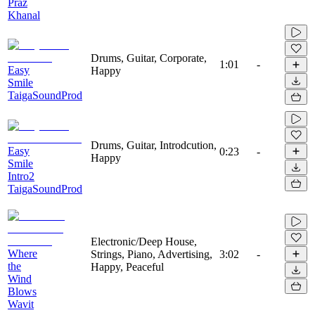
Praz
Khanal
Drums, Guitar, Corporate,
1:01
-
Easy
Happy
Smile
TaigaSoundProd
Drums, Guitar, Introdcution,
Easy
0:23
-
Happy
Smile
Intro2
TaigaSoundProd
Electronic/Deep House,
Where
Strings, Piano, Advertising,
3:02
-
the
Happy, Peaceful
Wind
Blows
Wavit