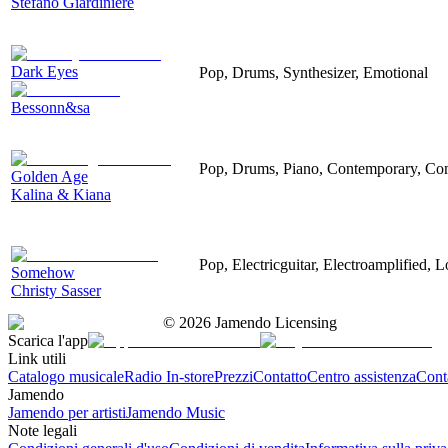
Stefano Giardiniere
Dark Eyes
Pop, Drums, Synthesizer, Emotional
Bessonn&sa
Pop, Drums, Piano, Contemporary, Co
Golden Age
Kalina & Kiana
Pop, Electricguitar, Electroamplified, 
Somehow
Christy Sasser
©
2026
Jamendo Licensing
Scarica l'app
Link utili
Catalogo musicale
Radio In-store
Prezzi
Contatto
Centro assistenza
Conta
Jamendo
Jamendo per artisti
Jamendo Music
Note legali