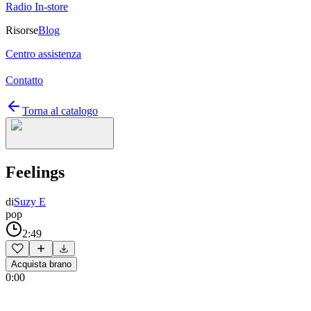
Radio In-store
Risorse
Blog
Centro assistenza
Contatto
Torna al catalogo
Feelings
di
Suzy E
pop
2:49
Acquista brano
0:00