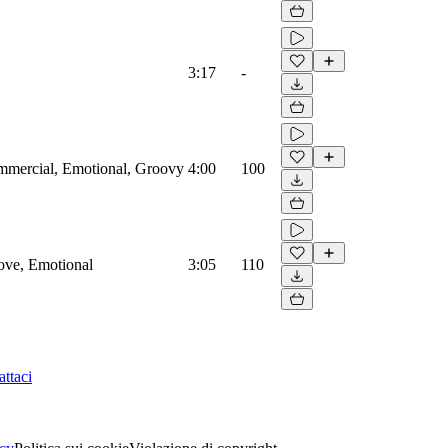
3:17
-
mmercial, Emotional, Groovy
4:00
100
Love, Emotional
3:05
110
ttaci