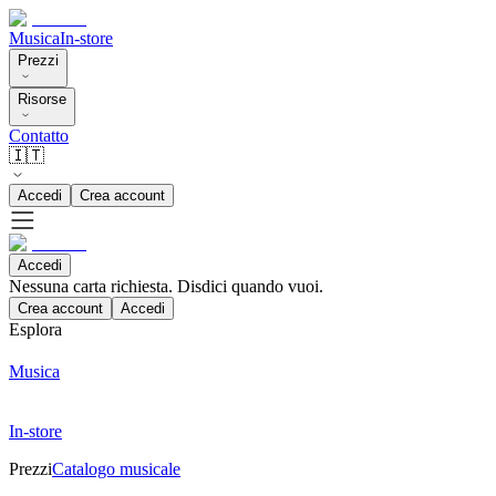
Musica
In-store
Prezzi
Risorse
Contatto
🇮🇹
Accedi
Crea account
Accedi
Nessuna carta richiesta. Disdici quando vuoi.
Crea account
Accedi
Esplora
Musica
In-store
Prezzi
Catalogo musicale