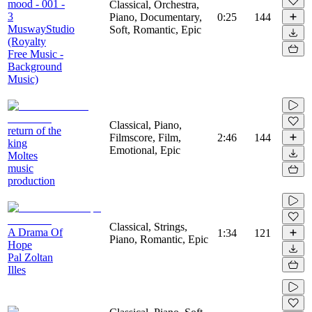
mood - 001 -
Classical, Orchestra,
3
Piano, Documentary,
0:25
144
MuswayStudio
Soft, Romantic, Epic
(Royalty
Free Music -
Background
Music)
Classical, Piano,
return of the
Filmscore, Film,
2:46
144
king
Emotional, Epic
Moltes
music
production
Classical, Strings,
A Drama Of
1:34
121
Piano, Romantic, Epic
Hope
Pal Zoltan
Illes