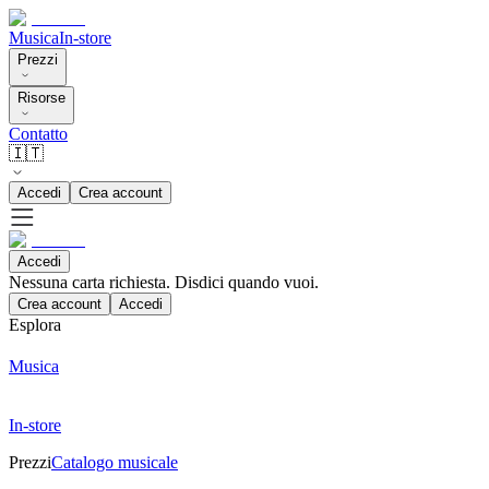
Musica
In-store
Prezzi
Risorse
Contatto
🇮🇹
Accedi
Crea account
Accedi
Nessuna carta richiesta. Disdici quando vuoi.
Crea account
Accedi
Esplora
Musica
In-store
Prezzi
Catalogo musicale