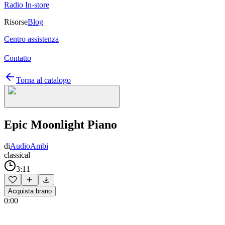
Radio In-store
Risorse
Blog
Centro assistenza
Contatto
Torna al catalogo
Epic Moonlight Piano
di
AudioAmbi
classical
3:11
Acquista brano
0:00