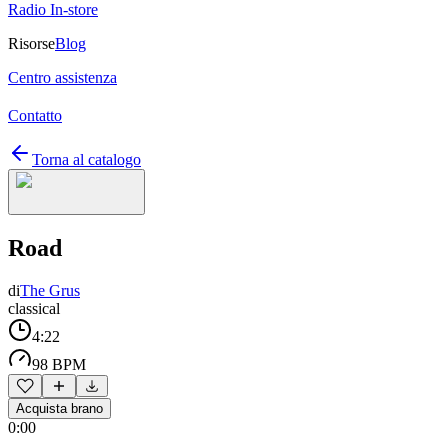
Radio In-store
Risorse
Blog
Centro assistenza
Contatto
Torna al catalogo
Road
di
The Grus
classical
4:22
98 BPM
Acquista brano
0:00