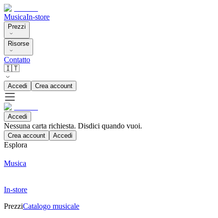
Musica
In-store
Prezzi
Risorse
Contatto
🇮🇹
Accedi
Crea account
Accedi
Nessuna carta richiesta. Disdici quando vuoi.
Crea account
Accedi
Esplora
Musica
In-store
Prezzi
Catalogo musicale