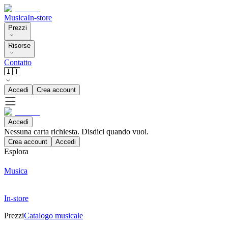
Musica
In-store
Prezzi
Risorse
Contatto
🇮🇹
Accedi
Crea account
Accedi
Nessuna carta richiesta. Disdici quando vuoi.
Crea account
Accedi
Esplora
Musica
In-store
Prezzi
Catalogo musicale