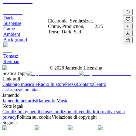
Dark
Electronic, Synthesizer,
Suspense
Crime, Production,
2:25
-
Game
Tense, Dark, Sad
Ambient
Background
Tomasz
Redman
©
2026
Jamendo Licensing
Scarica l'app
Link utili
Catalogo musicale
Radio In-store
Prezzi
Contatto
Centro
assistenza
Contattaci
Jamendo
Jamendo per artisti
Jamendo Music
Note legali
Condizioni generali d'uso
Condizioni di vendita
Informativa sulla
privacy
Politica sui cookie
Violazione di copyright
Seguici