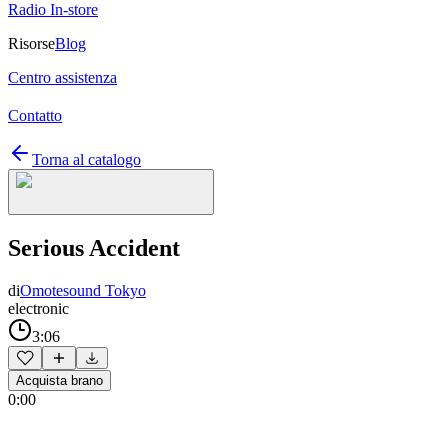
Radio In-store
Risorse
Blog
Centro assistenza
Contatto
Torna al catalogo
Serious Accident
di
Omotesound Tokyo
electronic
3:06
Acquista brano
0:00