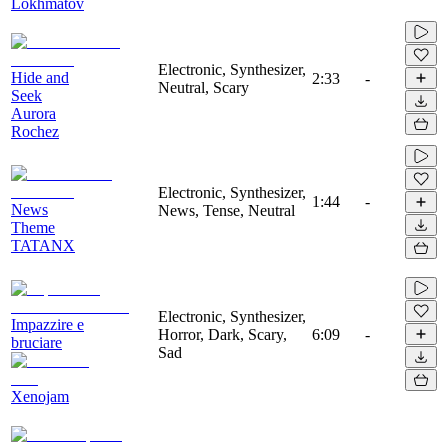
Lokhmatov
Electronic, Synthesizer,
Hide and
2:33
-
Neutral, Scary
Seek
Aurora
Rochez
Electronic, Synthesizer,
1:44
-
News
News, Tense, Neutral
Theme
TATANX
Electronic, Synthesizer,
Impazzire e
Horror, Dark, Scary,
6:09
-
bruciare
Sad
Xenojam