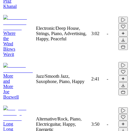
Praz
Khanal
Electronic/Deep House,
Where
Strings, Piano, Advertising,
3:02
-
the
Happy, Peaceful
Wind
Blows
Wavit
More
Jazz/Smooth Jazz,
2:41
-
and
Saxophone, Piano, Happy
More
Joe
Bozwell
Alternative/Rock, Piano,
Long
Electricguitar, Happy,
3:50
-
Long
Energetic