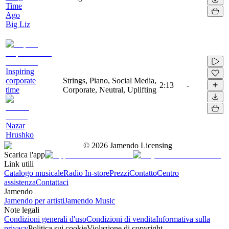
Time
Ago
Big Liz
Inspiring
corporate
Strings, Piano, Social Media,
2:13
-
time
Corporate, Neutral, Uplifting
Nazar
Hrushko
©
2026
Jamendo Licensing
Scarica l'app
Link utili
Catalogo musicale
Radio In-store
Prezzi
Contatto
Centro
assistenza
Contattaci
Jamendo
Jamendo per artisti
Jamendo Music
Note legali
Condizioni generali d'uso
Condizioni di vendita
Informativa sulla
privacy
Politica sui cookie
Violazione di copyright