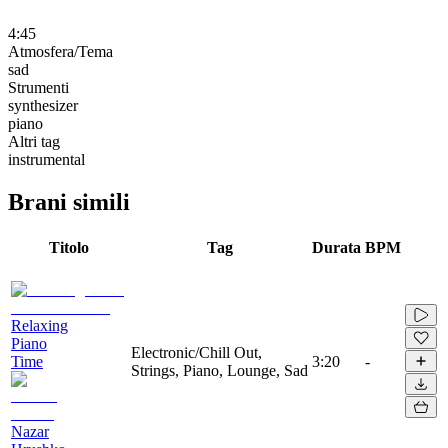
4:45
Atmosfera/Tema
sad
Strumenti
synthesizer
piano
Altri tag
instrumental
Brani simili
Titolo
Tag
Durata
BPM
Relaxing
Piano
Electronic/Chill Out,
Time
3:20
-
Strings, Piano, Lounge, Sad
Nazar