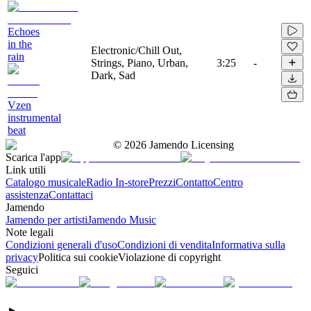
Echoes
in the
Electronic/Chill Out,
rain
Strings, Piano, Urban,
3:25
-
Dark, Sad
Vzen
instrumental
beat
©
2026
Jamendo Licensing
Scarica l'app
Link utili
Catalogo musicale
Radio In-store
Prezzi
Contatto
Centro
assistenza
Contattaci
Jamendo
Jamendo per artisti
Jamendo Music
Note legali
Condizioni generali d'uso
Condizioni di vendita
Informativa sulla
privacy
Politica sui cookie
Violazione di copyright
Seguici