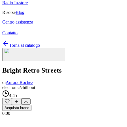
Radio In-store
Risorse
Blog
Centro assistenza
Contatto
Torna al catalogo
Bright Retro Streets
di
Aurora Rochez
electronic/chill out
4:45
Acquista brano
0:00