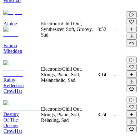
Hrushko
Alpine
Electronic/Chill Out,
Synthesizer, Soft, Groovy,
3:52
-
Sad
Fatima
Mhedden
Electronic/Chill Out,
Strings, Piano, Soft,
3:14
-
Rainy
Melancholic, Sad
Reflection
CrowHat
Electronic/Chill Out,
Destiny
Strings, Piano, Soft,
3:24
-
Of The
Relaxing, Sad
Oceans
CrowHat