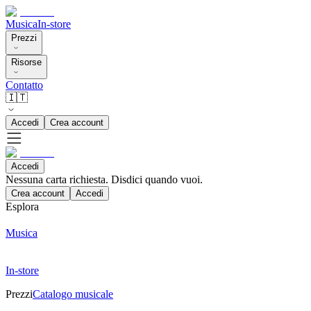
Musica
In-store
Prezzi
Risorse
Contatto
🇮🇹
Accedi
Crea account
Accedi
Nessuna carta richiesta. Disdici quando vuoi.
Crea account
Accedi
Esplora
Musica
In-store
Prezzi
Catalogo musicale