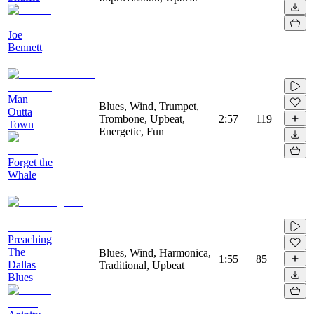
Joe
Bennett
Man
Blues, Wind, Trumpet,
Outta
Trombone, Upbeat,
2:57
119
Town
Energetic, Fun
Forget the
Whale
Preaching
The
Blues, Wind, Harmonica,
1:55
85
Dallas
Traditional, Upbeat
Blues