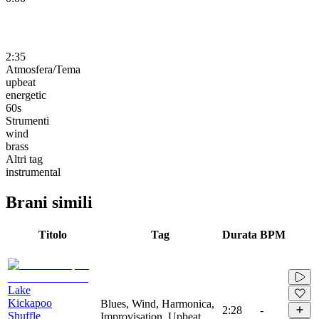
2:35
Atmosfera/Tema
upbeat
energetic
60s
Strumenti
wind
brass
Altri tag
instrumental
Brani simili
Titolo
Tag
Durata
BPM
Lake
Kickapoo
Blues, Wind, Harmonica,
2:28
-
Shuffle
Improvisation, Upbeat