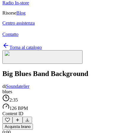
Radio In-store
Risorse
Blog
Centro assistenza
Contatto
Torna al catalogo
Big Blues Band Background
di
Soundatelier
blues
2:35
126 BPM
Content ID
Acquista brano
0:00