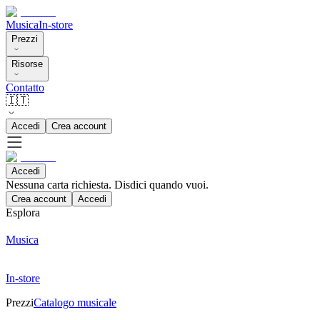
Musica
In-store
Prezzi
Risorse
Contatto
🇮🇹
Accedi
Crea account
Accedi
Nessuna carta richiesta. Disdici quando vuoi.
Crea account
Accedi
Esplora
Musica
In-store
Prezzi
Catalogo musicale