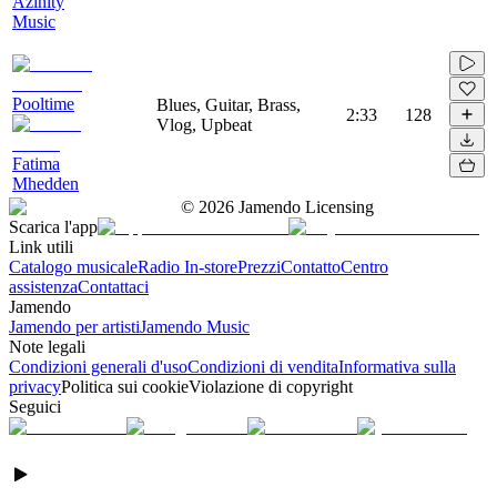
Azinity
Music
Pooltime
Blues, Guitar, Brass,
2:33
128
Vlog, Upbeat
Fatima
Mhedden
©
2026
Jamendo Licensing
Scarica l'app
Link utili
Catalogo musicale
Radio In-store
Prezzi
Contatto
Centro
assistenza
Contattaci
Jamendo
Jamendo per artisti
Jamendo Music
Note legali
Condizioni generali d'uso
Condizioni di vendita
Informativa sulla
privacy
Politica sui cookie
Violazione di copyright
Seguici