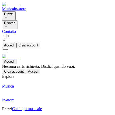
Musica
In-store
Prezzi
Risorse
Contatto
🇮🇹
Accedi
Crea account
Accedi
Nessuna carta richiesta. Disdici quando vuoi.
Crea account
Accedi
Esplora
Musica
In-store
Prezzi
Catalogo musicale