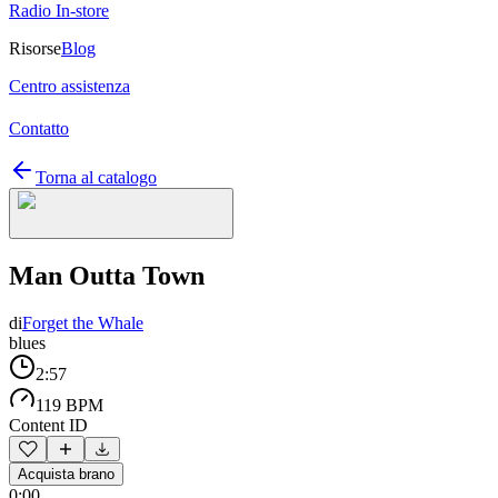
Radio In-store
Risorse
Blog
Centro assistenza
Contatto
Torna al catalogo
Man Outta Town
di
Forget the Whale
blues
2:57
119 BPM
Content ID
Acquista brano
0:00