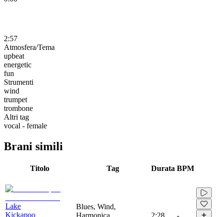
2:57
Atmosfera/Tema
upbeat
energetic
fun
Strumenti
wind
trumpet
trombone
Altri tag
vocal - female
Brani simili
Titolo
Tag
Durata
BPM
Lake
Blues, Wind,
Kickapoo
Harmonica,
2:28
-