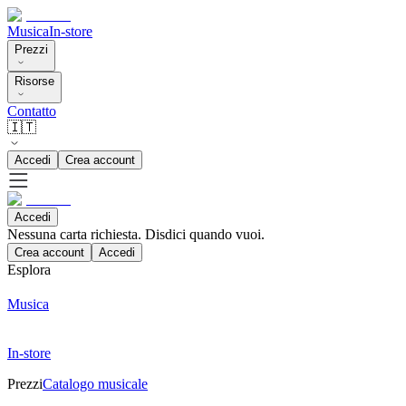
Musica
In-store
Prezzi
Risorse
Contatto
🇮🇹
Accedi
Crea account
Accedi
Nessuna carta richiesta. Disdici quando vuoi.
Crea account
Accedi
Esplora
Musica
In-store
Prezzi
Catalogo musicale