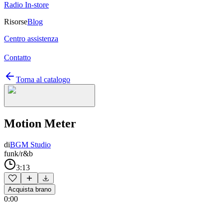
Radio In-store
Risorse
Blog
Centro assistenza
Contatto
Torna al catalogo
Motion Meter
di
BGM Studio
funk/r&b
3:13
Acquista brano
0:00