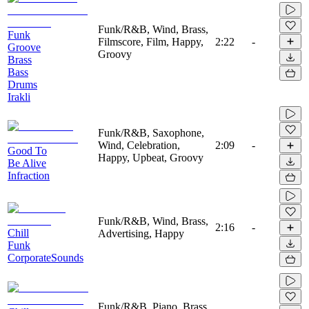
Funk/R&B, Wind, Brass,
Funk
Filmscore, Film, Happy,
2:22
-
Groove
Groovy
Brass
Bass
Drums
Irakli
Funk/R&B, Saxophone,
Wind, Celebration,
2:09
-
Good To
Happy, Upbeat, Groovy
Be Alive
Infraction
Funk/R&B, Wind, Brass,
2:16
-
Chill
Advertising, Happy
Funk
CorporateSounds
Funk/R&B, Piano, Brass,