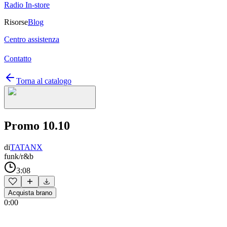
Radio In-store
Risorse
Blog
Centro assistenza
Contatto
Torna al catalogo
Promo 10.10
di
TATANX
funk/r&b
3:08
Acquista brano
0:00