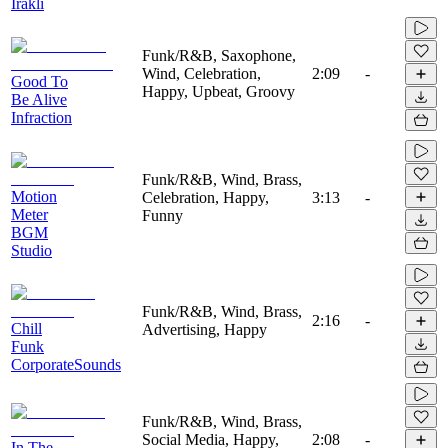
Irakli
Funk/R&B, Saxophone,
Wind, Celebration,
2:09
-
Good To
Happy, Upbeat, Groovy
Be Alive
Infraction
Funk/R&B, Wind, Brass,
Motion
Celebration, Happy,
3:13
-
Meter
Funny
BGM
Studio
Funk/R&B, Wind, Brass,
2:16
-
Chill
Advertising, Happy
Funk
CorporateSounds
Funk/R&B, Wind, Brass,
Social Media, Happy,
2:08
-
In The