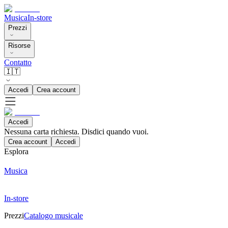
Musica
In-store
Prezzi
Risorse
Contatto
🇮🇹
Accedi
Crea account
Accedi
Nessuna carta richiesta. Disdici quando vuoi.
Crea account
Accedi
Esplora
Musica
In-store
Prezzi
Catalogo musicale