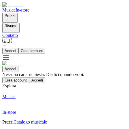
Musica
In-store
Prezzi
Risorse
Contatto
🇮🇹
Accedi
Crea account
Accedi
Nessuna carta richiesta. Disdici quando vuoi.
Crea account
Accedi
Esplora
Musica
In-store
Prezzi
Catalogo musicale