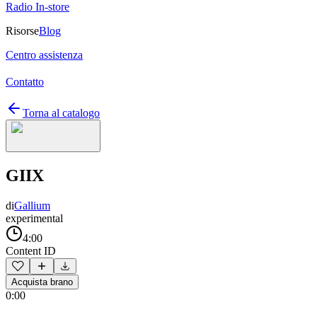
Radio In-store
Risorse
Blog
Centro assistenza
Contatto
Torna al catalogo
GIIX
di
Gallium
experimental
4:00
Content ID
Acquista brano
0:00