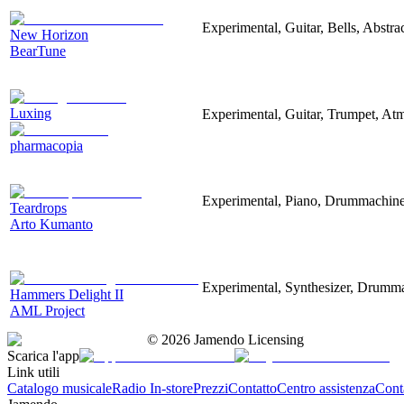
Experimental, Guitar, Bells, Abstr
New Horizon
BearTune
Luxing
Experimental, Guitar, Trumpet, At
pharmacopia
Experimental, Piano, Drummachine,
Teardrops
Arto Kumanto
Experimental, Synthesizer, Drumma
Hammers Delight II
AML Project
©
2026
Jamendo Licensing
Scarica l'app
Link utili
Catalogo musicale
Radio In-store
Prezzi
Contatto
Centro assistenza
Conta