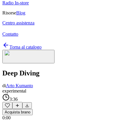
Radio In-store
Risorse
Blog
Centro assistenza
Contatto
Torna al catalogo
Deep Diving
di
Arto Kumanto
experimental
3:36
Acquista brano
0:00