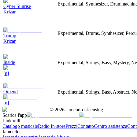
Experimental, Synthesizer, Drummachine
Cyber Sunrise
Krizar
Experimental, Drums, Synthesizer, Percu
Trump
Krizar
Inside
Experimental, Strings, Bass, Mystery, Ne
[n]
Omend
Experimental, Strings, Bass, Abstract, Ne
[n]
©
2026
Jamendo Licensing
Scarica l'app
Link utili
Catalogo musicale
Radio In-store
Prezzi
Contatto
Centro assistenza
Conta
Jamendo