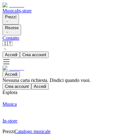
Musica
In-store
Prezzi
Risorse
Contatto
🇮🇹
Accedi
Crea account
Accedi
Nessuna carta richiesta. Disdici quando vuoi.
Crea account
Accedi
Esplora
Musica
In-store
Prezzi
Catalogo musicale