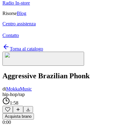
Radio In-store
Risorse
Blog
Centro assistenza
Contatto
Torna al catalogo
Aggressive Brazilian Phonk
di
MokkaMusic
hip-hop/rap
1:58
Acquista brano
0:00