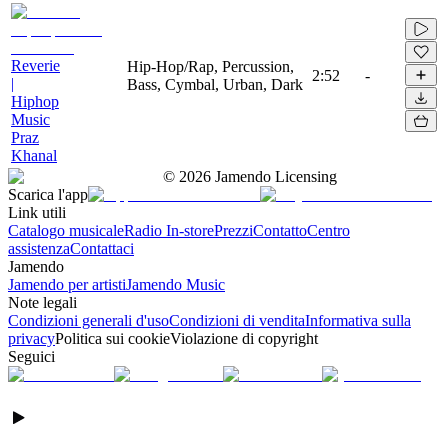
Reverie
Hip-Hop/Rap, Percussion,
2:52
-
|
Bass, Cymbal, Urban, Dark
Hiphop
Music
Praz
Khanal
©
2026
Jamendo Licensing
Scarica l'app
Link utili
Catalogo musicale
Radio In-store
Prezzi
Contatto
Centro
assistenza
Contattaci
Jamendo
Jamendo per artisti
Jamendo Music
Note legali
Condizioni generali d'uso
Condizioni di vendita
Informativa sulla
privacy
Politica sui cookie
Violazione di copyright
Seguici