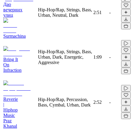
Дао
вечерних
Hip-Hop/Rap, Strings, Bass,
2:51
-
улиц
Urban, Neutral, Dark
Surmachina
Hip-Hop/Rap, Strings, Bass,
Urban, Dark, Energetic,
1:09
-
Bring It
Aggressive
On
Infraction
Reverie
Hip-Hop/Rap, Percussion,
2:52
-
|
Bass, Cymbal, Urban, Dark
Hiphop
Music
Praz
Khanal