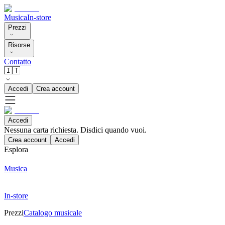
Musica
In-store
Prezzi
Risorse
Contatto
🇮🇹
Accedi
Crea account
Accedi
Nessuna carta richiesta. Disdici quando vuoi.
Crea account
Accedi
Esplora
Musica
In-store
Prezzi
Catalogo musicale