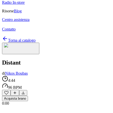
Radio In-store
Risorse
Blog
Centro assistenza
Contatto
Torna al catalogo
Distant
di
Nikos Boubas
4:44
96 BPM
Acquista brano
0:00