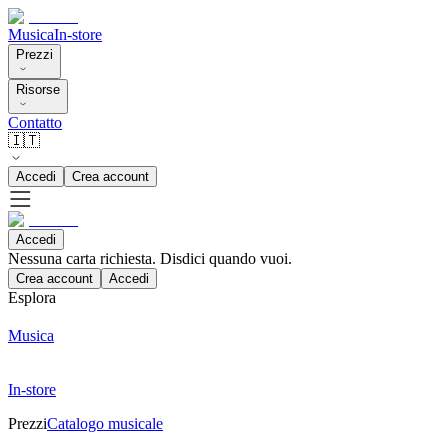
Musica
In-store
Prezzi
Risorse
Contatto
🇮🇹
Accedi
Crea account
Accedi
Nessuna carta richiesta. Disdici quando vuoi.
Crea account
Accedi
Esplora
Musica
In-store
Prezzi
Catalogo musicale