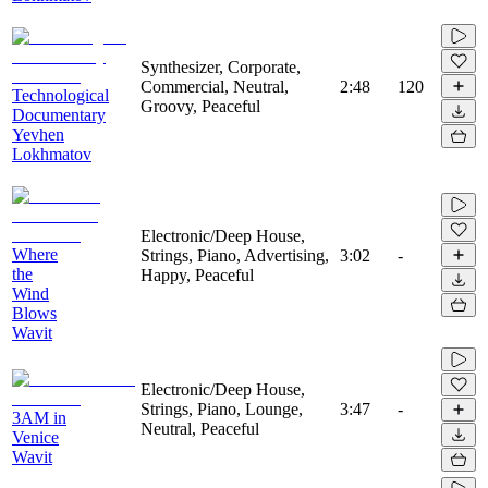
Synthesizer, Corporate,
Commercial, Neutral,
2:48
120
Technological
Groovy, Peaceful
Documentary
Yevhen
Lokhmatov
Electronic/Deep House,
Where
Strings, Piano, Advertising,
3:02
-
the
Happy, Peaceful
Wind
Blows
Wavit
Electronic/Deep House,
Strings, Piano, Lounge,
3:47
-
3AM in
Neutral, Peaceful
Venice
Wavit