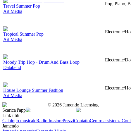
Pop, Piano, B
Travel Summer Pop
Art Media
Electronic/Ho
Tropical Summer Pop
Art Media
Electronic/Do
Moody Trip Hop - Drum And Bass Loop
Databend
Electronic/Ho
House Lounge Summer Fashion
Art Media
©
2026
Jamendo Licensing
Scarica l'app
Link utili
Catalogo musicale
Radio In-store
Prezzi
Contatto
Centro assistenza
Conta
Jamendo