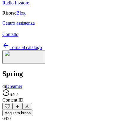
Radio In-store
Risorse
Blog
Centro assistenza
Contatto
Torna al catalogo
Spring
di
Dreamer
6:52
Content ID
Acquista brano
0:00