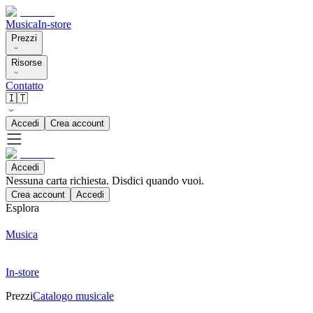
Musica
In-store
Prezzi
Risorse
Contatto
🇮🇹
Accedi
Crea account
Accedi
Nessuna carta richiesta. Disdici quando vuoi.
Crea account
Accedi
Esplora
Musica
In-store
Prezzi
Catalogo musicale