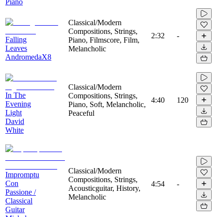
Piano
Classical/Modern
Compositions, Strings,
2:32
-
Falling
Piano, Filmscore, Film,
Leaves
Melancholic
AndromedaX8
Classical/Modern
In The
Compositions, Strings,
4:40
120
Evening
Piano, Soft, Melancholic,
Light
Peaceful
David
White
Classical/Modern
Impromptu
Compositions, Strings,
Con
4:54
-
Acousticguitar, History,
Passione /
Melancholic
Classical
Guitar