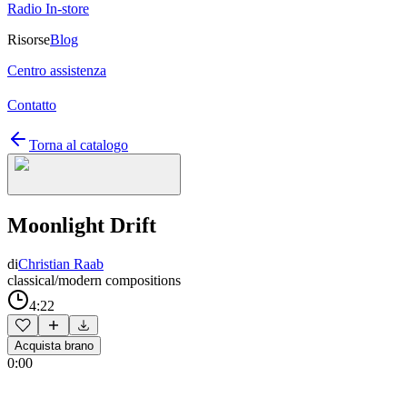
Radio In-store
Risorse
Blog
Centro assistenza
Contatto
Torna al catalogo
Moonlight Drift
di
Christian Raab
classical/modern compositions
4:22
Acquista brano
0:00