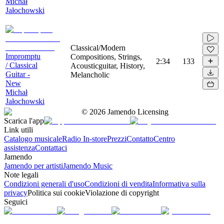
Michał
Jałochowski
Classical/Modern
Impromptu
Compositions, Strings,
2:34
133
/ Classical
Acousticguitar, History,
Guitar -
Melancholic
New
Michał
Jałochowski
©
2026
Jamendo Licensing
Scarica l'app
Link utili
Catalogo musicale
Radio In-store
Prezzi
Contatto
Centro
assistenza
Contattaci
Jamendo
Jamendo per artisti
Jamendo Music
Note legali
Condizioni generali d'uso
Condizioni di vendita
Informativa sulla
privacy
Politica sui cookie
Violazione di copyright
Seguici