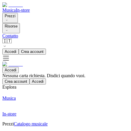
Musica
In-store
Prezzi
Risorse
Contatto
🇮🇹
Accedi
Crea account
Accedi
Nessuna carta richiesta. Disdici quando vuoi.
Crea account
Accedi
Esplora
Musica
In-store
Prezzi
Catalogo musicale