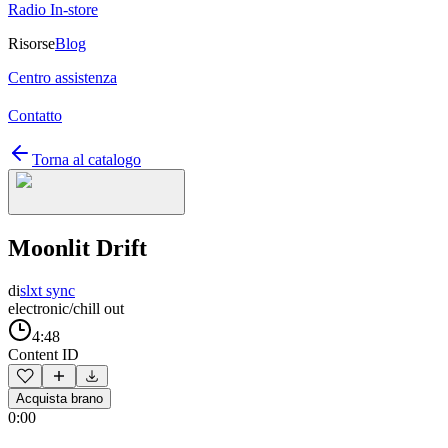
Radio In-store
Risorse
Blog
Centro assistenza
Contatto
Torna al catalogo
Moonlit Drift
di
slxt sync
electronic/chill out
4:48
Content ID
Acquista brano
0:00