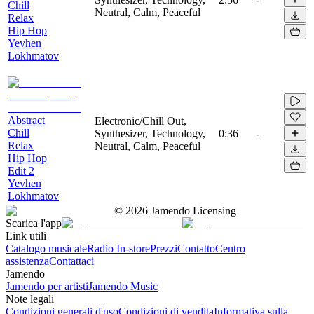
Chill
Neutral, Calm, Peaceful
Relax
Hip Hop
Yevhen
Lokhmatov
Abstract
Electronic/Chill Out,
Chill
Synthesizer, Technology,
0:36
-
Relax
Neutral, Calm, Peaceful
Hip Hop
Edit 2
Yevhen
Lokhmatov
©
2026
Jamendo Licensing
Scarica l'app
Link utili
Catalogo musicale
Radio In-store
Prezzi
Contatto
Centro
assistenza
Contattaci
Jamendo
Jamendo per artisti
Jamendo Music
Note legali
Condizioni generali d'uso
Condizioni di vendita
Informativa sulla