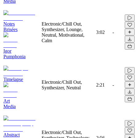
Media
Notes
Electronic/Chill Out,
Brisées
Synthesizer, Lounge,
3:02
-
Neutral, Motivational,
Calm
Igor
Pumphonia
Timelapse
Electronic/Chill Out,
2:21
-
Synthesizer, Neutral
Art
Media
Electronic/Chill Out,
Abstract
Synthesizer, Technology,
2:56
-