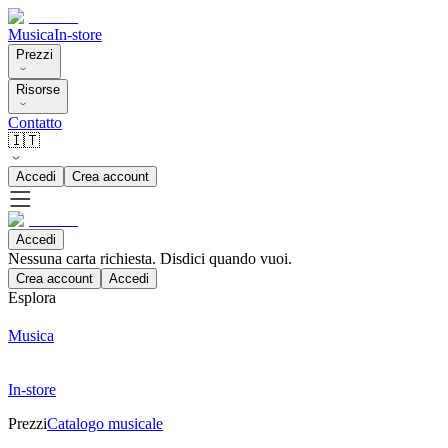
Musica
In-store
Prezzi
Risorse
Contatto
🇮🇹
Accedi
Crea account
Accedi
Nessuna carta richiesta. Disdici quando vuoi.
Crea account
Accedi
Esplora
Musica
In-store
Prezzi
Catalogo musicale