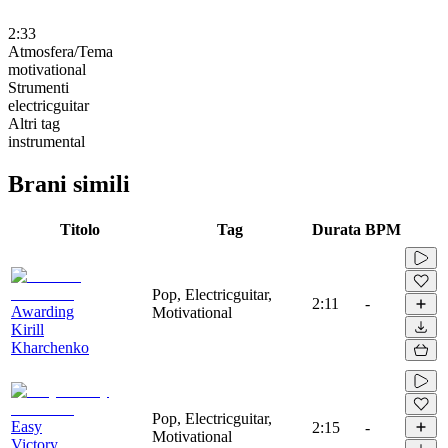
2:33
Atmosfera/Tema
motivational
Strumenti
electricguitar
Altri tag
instrumental
Brani simili
Titolo
Tag
Durata
BPM
Pop, Electricguitar,
2:11
-
Awarding
Motivational
Kirill
Kharchenko
Pop, Electricguitar,
Easy
2:15
-
Motivational
Victory