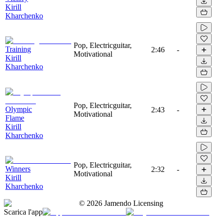
Kirill
Kharchenko
Pop, Electricguitar,
Training
2:46
-
Motivational
Kirill
Kharchenko
Pop, Electricguitar,
Olympic
2:43
-
Motivational
Flame
Kirill
Kharchenko
Pop, Electricguitar,
Winners
2:32
-
Motivational
Kirill
Kharchenko
©
2026
Jamendo Licensing
Scarica l'app