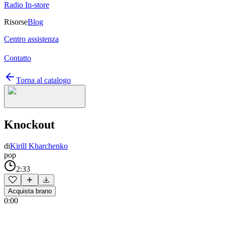
Radio In-store
Risorse
Blog
Centro assistenza
Contatto
Torna al catalogo
Knockout
di
Kirill Kharchenko
pop
2:33
Acquista brano
0:00