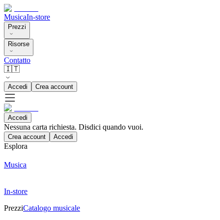
Musica
In-store
Prezzi
Risorse
Contatto
🇮🇹
Accedi
Crea account
Accedi
Nessuna carta richiesta. Disdici quando vuoi.
Crea account
Accedi
Esplora
Musica
In-store
Prezzi
Catalogo musicale