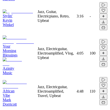
Jazz, Guitar,
Stylin'
Electricpiano, Retro,
3:16
-
Kevin
Upbeat
Winkel
Your
Jazz, Electricguitar,
Morning
Electroamplified, Vlog,
4:05
100
Blessings
Upbeat
Azinity
Music
Jazz, Electricguitar,
African
Electroamplified,
4:48
110
Vibe
Travel, Upbeat
Mark
Dorricott