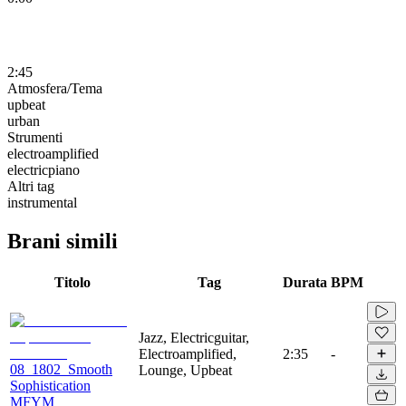
2:45
Atmosfera/Tema
upbeat
urban
Strumenti
electroamplified
electricpiano
Altri tag
instrumental
Brani simili
Titolo
Tag
Durata
BPM
Jazz, Electricguitar,
Electroamplified,
2:35
-
08_1802_Smooth
Lounge, Upbeat
Sophistication
MFYM