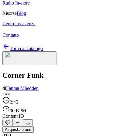
Radio In-store
Risorse
Blog
Centro assistenza
Contatto
Torna al catalogo
Corner Funk
di
Fatima Mhedden
jazz
2:45
90 BPM
Content ID
Acquista brano
0:00