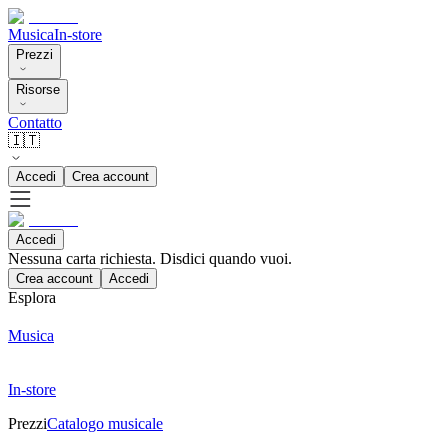
Musica
In-store
Prezzi
Risorse
Contatto
🇮🇹
Accedi
Crea account
Accedi
Nessuna carta richiesta. Disdici quando vuoi.
Crea account
Accedi
Esplora
Musica
In-store
Prezzi
Catalogo musicale