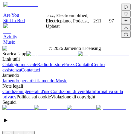
Are You
Jazz, Electroamplified,
Still In Bed
Electricpiano, Podcast,
2:11
97
Upbeat
Azinity
Music
©
2026
Jamendo Licensing
Scarica l'app
Link utili
Catalogo musicale
Radio In-store
Prezzi
Contatto
Centro
assistenza
Contattaci
Jamendo
Jamendo per artisti
Jamendo Music
Note legali
Condizioni generali d'uso
Condizioni di vendita
Informativa sulla
privacy
Politica sui cookie
Violazione di copyright
Seguici