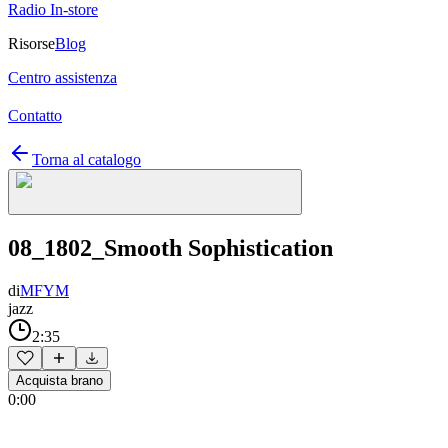
Radio In-store
Risorse
Blog
Centro assistenza
Contatto
Torna al catalogo
08_1802_Smooth Sophistication
di
MFYM
jazz
2:35
Acquista brano
0:00