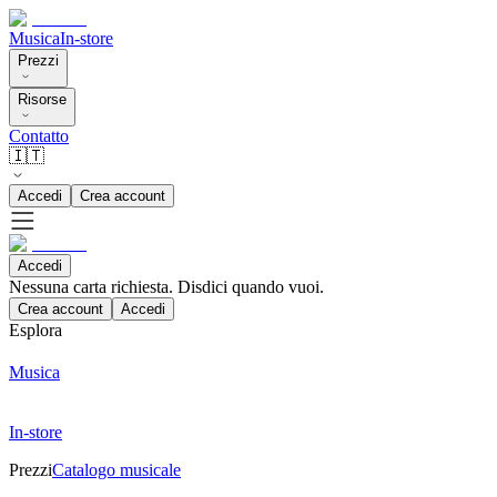
Musica
In-store
Prezzi
Risorse
Contatto
🇮🇹
Accedi
Crea account
Accedi
Nessuna carta richiesta. Disdici quando vuoi.
Crea account
Accedi
Esplora
Musica
In-store
Prezzi
Catalogo musicale