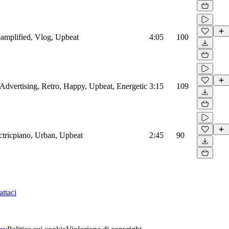
roamplified, Vlog, Upbeat
4:05
100
, Advertising, Retro, Happy, Upbeat, Energetic
3:15
109
ectricpiano, Urban, Upbeat
2:45
90
ttaci