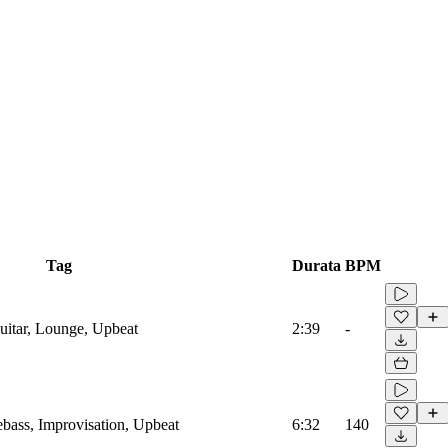
Tag
Durata
BPM
guitar, Lounge, Upbeat
2:39
-
lebass, Improvisation, Upbeat
6:32
140