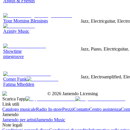
Angus & Friends
Your Morning Blessings
Jazz, Electricguitar, Elect
Azinity Music
Jazz, Piano, Electricguitar
Showtime
pinegroove
Jazz, Electroamplified, El
Corner Funk
Fatima Mhedden
©
2026
Jamendo Licensing
Scarica l'app
Link utili
Catalogo musicale
Radio In-store
Prezzi
Contatto
Centro assistenza
Conta
Jamendo
Jamendo per artisti
Jamendo Music
Note legali