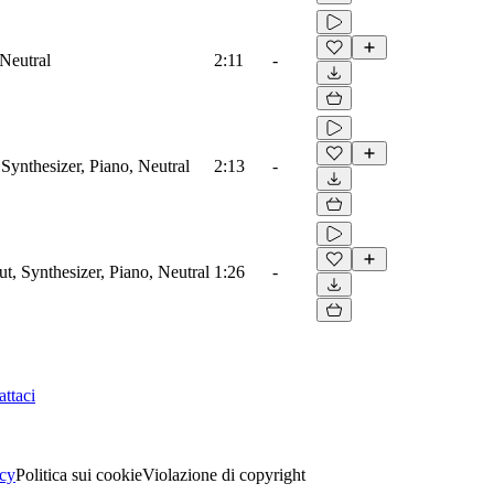
 Neutral
2:11
-
Synthesizer, Piano, Neutral
2:13
-
ut, Synthesizer, Piano, Neutral
1:26
-
ttaci
acy
Politica sui cookie
Violazione di copyright