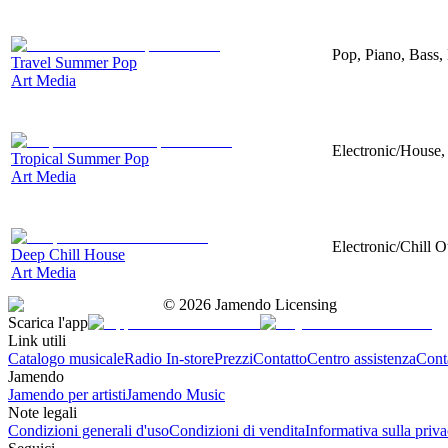
Pop, Piano, Bass,
Travel Summer Pop
Art Media
Electronic/House, 
Tropical Summer Pop
Art Media
Electronic/Chill O
Deep Chill House
Art Media
©
2026
Jamendo Licensing
Scarica l'app
Link utili
Catalogo musicale
Radio In-store
Prezzi
Contatto
Centro assistenza
Conta
Jamendo
Jamendo per artisti
Jamendo Music
Note legali
Condizioni generali d'uso
Condizioni di vendita
Informativa sulla priv