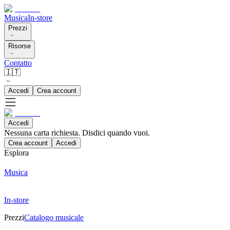
Musica
In-store
Prezzi
Risorse
Contatto
🇮🇹
Accedi
Crea account
Accedi
Nessuna carta richiesta. Disdici quando vuoi.
Crea account
Accedi
Esplora
Musica
In-store
Prezzi
Catalogo musicale