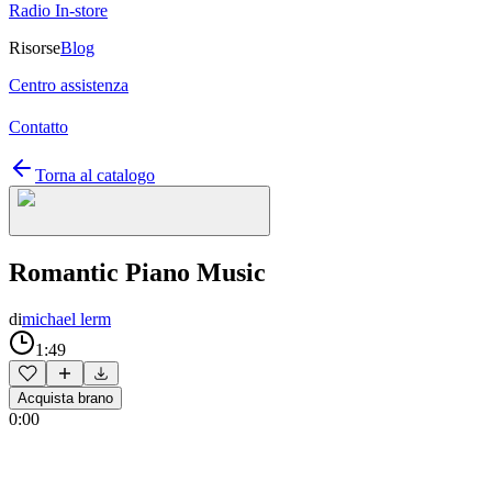
Radio In-store
Risorse
Blog
Centro assistenza
Contatto
Torna al catalogo
Romantic Piano Music
di
michael lerm
1:49
Acquista brano
0:00