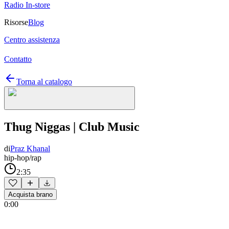
Radio In-store
Risorse
Blog
Centro assistenza
Contatto
Torna al catalogo
Thug Niggas | Club Music
di
Praz Khanal
hip-hop/rap
2:35
Acquista brano
0:00