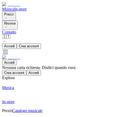
Musica
In-store
Prezzi
Risorse
Contatto
🇮🇹
Accedi
Crea account
Accedi
Nessuna carta richiesta. Disdici quando vuoi.
Crea account
Accedi
Esplora
Musica
In-store
Prezzi
Catalogo musicale