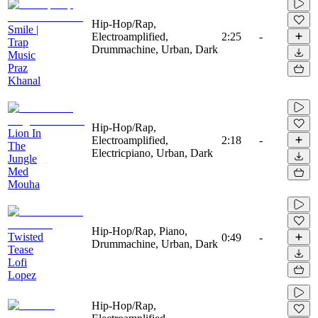
Hip-Hop/Rap,
Smile |
Electroamplified,
2:25
-
Trap
Drummachine, Urban, Dark
Music
Praz
Khanal
Hip-Hop/Rap,
Lion In
Electroamplified,
2:18
-
The
Electricpiano, Urban, Dark
Jungle
Med
Mouha
Hip-Hop/Rap, Piano,
Twisted
0:49
-
Drummachine, Urban, Dark
Tease
Lofi
Lopez
Hip-Hop/Rap,