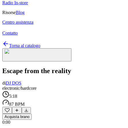
Radio In-store
Risorse
Blog
Centro assistenza
Contatto
Torna al catalogo
Escape from the reality
di
DJ DOS
electronic/hardcore
5:18
87 BPM
Acquista brano
0:00