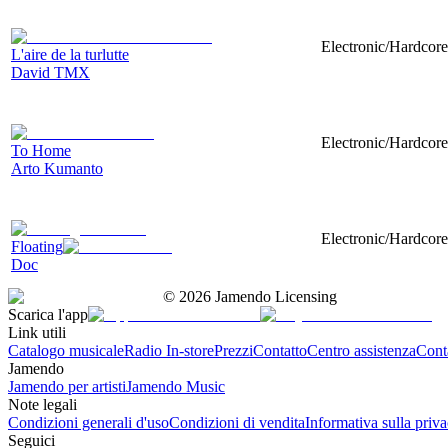
Electronic/Hardcor
L'aire de la turlutte
David TMX
Electronic/Hardcore
To Home
Arto Kumanto
Electronic/Hardcor
Floating
Doc
©
2026
Jamendo Licensing
Scarica l'app
Link utili
Catalogo musicale
Radio In-store
Prezzi
Contatto
Centro assistenza
Conta
Jamendo
Jamendo per artisti
Jamendo Music
Note legali
Condizioni generali d'uso
Condizioni di vendita
Informativa sulla priv
Seguici