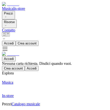
Musica
In-store
Prezzi
Risorse
Contatto
🇮🇹
Accedi
Crea account
Accedi
Nessuna carta richiesta. Disdici quando vuoi.
Crea account
Accedi
Esplora
Musica
In-store
Prezzi
Catalogo musicale