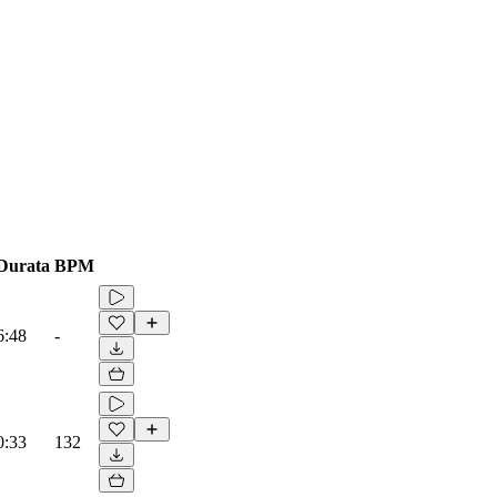
Durata
BPM
6:48
-
0:33
132