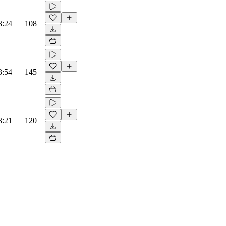
3:24
108
3:54
145
3:21
120