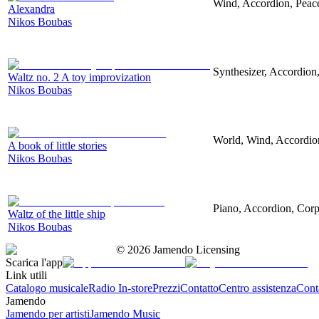
Wind, Accordion, Peac
Alexandra
Nikos Boubas
Synthesizer, Accordion,
Waltz no. 2 A toy improvization
Nikos Boubas
World, Wind, Accordion
A book of little stories
Nikos Boubas
Piano, Accordion, Corpo
Waltz of the little ship
Nikos Boubas
©
2026
Jamendo Licensing
Scarica l'app
Link utili
Catalogo musicale
Radio In-store
Prezzi
Contatto
Centro assistenza
Conta
Jamendo
Jamendo per artisti
Jamendo Music