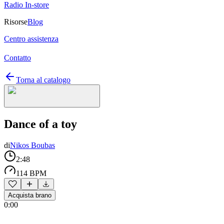
Radio In-store
Risorse
Blog
Centro assistenza
Contatto
Torna al catalogo
Dance of a toy
di
Nikos Boubas
2:48
114 BPM
Acquista brano
0:00