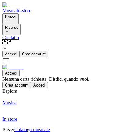
Musica
In-store
Prezzi
Risorse
Contatto
🇮🇹
Accedi
Crea account
Accedi
Nessuna carta richiesta. Disdici quando vuoi.
Crea account
Accedi
Esplora
Musica
In-store
Prezzi
Catalogo musicale