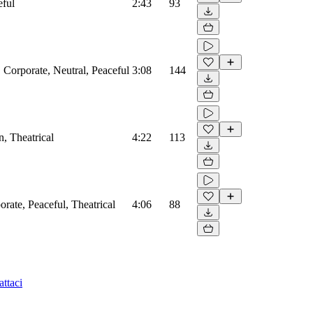
eful
2:43
93
 Corporate, Neutral, Peaceful
3:08
144
, Theatrical
4:22
113
rate, Peaceful, Theatrical
4:06
88
ttaci