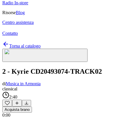
Radio In-store
Risorse
Blog
Centro assistenza
Contatto
Torna al catalogo
2 - Kyrie CD20493074-TRACK02
di
Musica in Armonia
classical
2:40
Acquista brano
0:00