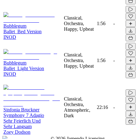
Classical,
Orchestra,
1:56
-
Bubblegum
Happy, Upbeat
Ballet_Bed Version
INOD
Classical,
Orchestra,
1:56
-
Bubblegum
Happy, Upbeat
Ballet_Light Version
INOD
Classical,
Orchestra,
22:16
-
Sinfonia Bruckner
Atmospheric,
Symphony 7 Adagio
Dark
Sehr Feierlich Und
Sehr Langsam
Zoey Dodson
©
2026
Jamendo Licensing