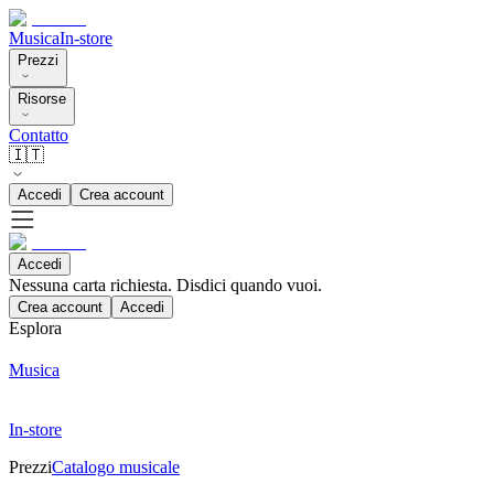
Musica
In-store
Prezzi
Risorse
Contatto
🇮🇹
Accedi
Crea account
Accedi
Nessuna carta richiesta. Disdici quando vuoi.
Crea account
Accedi
Esplora
Musica
In-store
Prezzi
Catalogo musicale