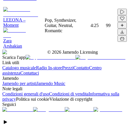
LEEONA –
Pop, Synthesizer,
Moment
Guitar, Neutral,
4:25
99
Romantic
Zara
Arshakian
©
2026
Jamendo Licensing
Scarica l'app
Link utili
Catalogo musicale
Radio In-store
Prezzi
Contatto
Centro
assistenza
Contattaci
Jamendo
Jamendo per artisti
Jamendo Music
Note legali
Condizioni generali d'uso
Condizioni di vendita
Informativa sulla
privacy
Politica sui cookie
Violazione di copyright
Seguici