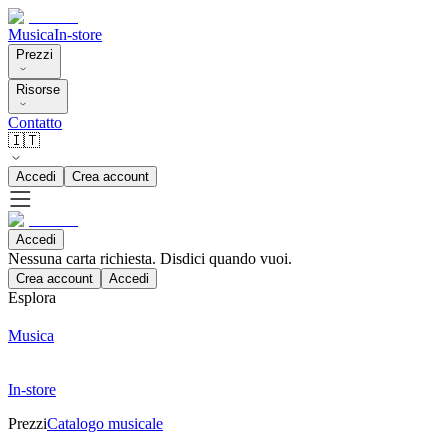
Musica
In-store
Prezzi
Risorse
Contatto
🇮🇹
Accedi
Crea account
Accedi
Nessuna carta richiesta. Disdici quando vuoi.
Crea account
Accedi
Esplora
Musica
In-store
Prezzi
Catalogo musicale