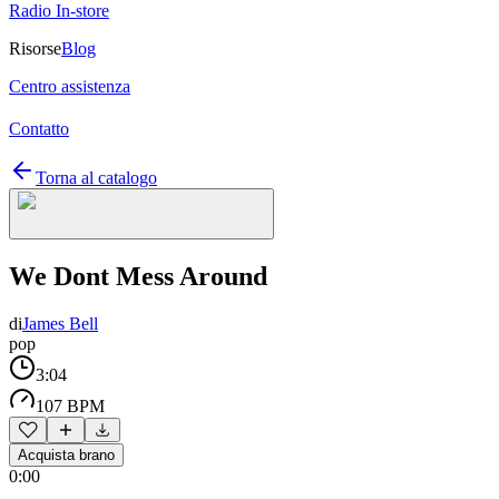
Radio In-store
Risorse
Blog
Centro assistenza
Contatto
Torna al catalogo
We Dont Mess Around
di
James Bell
pop
3:04
107 BPM
Acquista brano
0:00