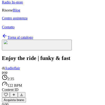
Radio In-store
Risorse
Blog
Centro assistenza
Contatto
Torna al catalogo
Enjoy the ride | funky & fast
di
Audioflair
pop
2:35
122 BPM
Content ID
Acquista brano
0:00