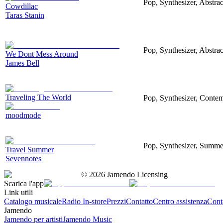
Pop, Synthesizer, Abstra
Cowdillac
Taras Stanin
Pop, Synthesizer, Abstra
We Dont Mess Around
James Bell
Traveling The World
Pop, Synthesizer, Contem
moodmode
Pop, Synthesizer, Summe
Travel Summer
Sevennotes
©
2026
Jamendo Licensing
Scarica l'app
Link utili
Catalogo musicale
Radio In-store
Prezzi
Contatto
Centro assistenza
Conta
Jamendo
Jamendo per artisti
Jamendo Music