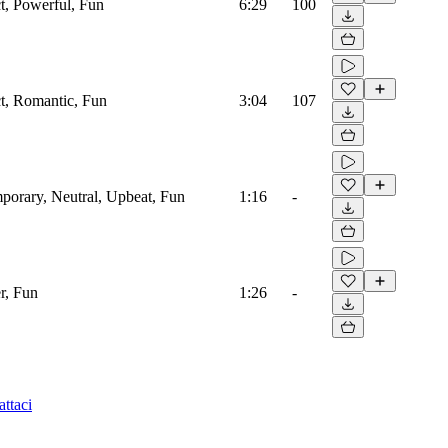
ct, Powerful, Fun
6:29
100
ct, Romantic, Fun
3:04
107
porary, Neutral, Upbeat, Fun
1:16
-
r, Fun
1:26
-
ttaci