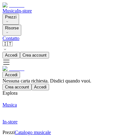
Musica
In-store
Prezzi
Risorse
Contatto
🇮🇹
Accedi
Crea account
Accedi
Nessuna carta richiesta. Disdici quando vuoi.
Crea account
Accedi
Esplora
Musica
In-store
Prezzi
Catalogo musicale