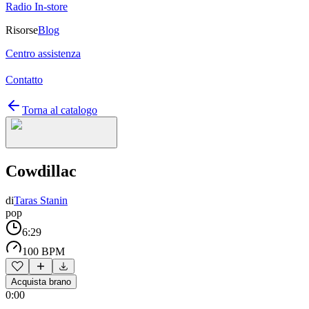
Radio In-store
Risorse
Blog
Centro assistenza
Contatto
Torna al catalogo
Cowdillac
di
Taras Stanin
pop
6:29
100 BPM
Acquista brano
0:00