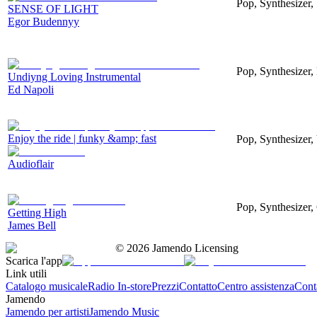
Pop, Synthesizer,
SENSE OF LIGHT
Egor Budennyy
Pop, Synthesizer,
Undiyng Loving Instrumental
Ed Napoli
Enjoy the ride | funky &amp; fast
Pop, Synthesizer,
Audioflair
Pop, Synthesizer
Getting High
James Bell
©
2026
Jamendo Licensing
Scarica l'app
Link utili
Catalogo musicale
Radio In-store
Prezzi
Contatto
Centro assistenza
Conta
Jamendo
Jamendo per artisti
Jamendo Music