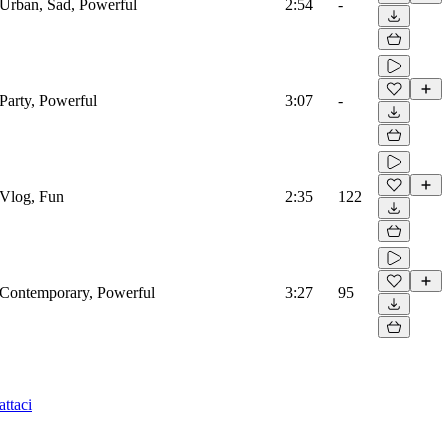
 Urban, Sad, Powerful
2:54
-
 Party, Powerful
3:07
-
 Vlog, Fun
2:35
122
, Contemporary, Powerful
3:27
95
ttaci