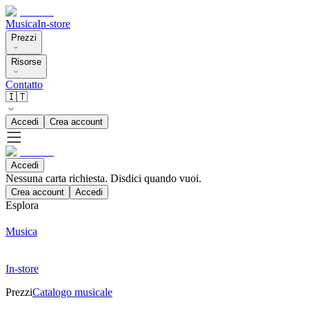
Musica
In-store
Prezzi
Risorse
Contatto
🇮🇹
Accedi
Crea account
Accedi
Nessuna carta richiesta. Disdici quando vuoi.
Crea account
Accedi
Esplora
Musica
In-store
Prezzi
Catalogo musicale