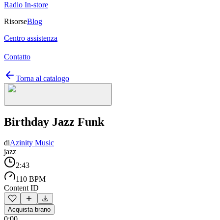
Radio In-store
Risorse
Blog
Centro assistenza
Contatto
Torna al catalogo
Birthday Jazz Funk
di
Azinity Music
jazz
2:43
110 BPM
Content ID
Acquista brano
0:00