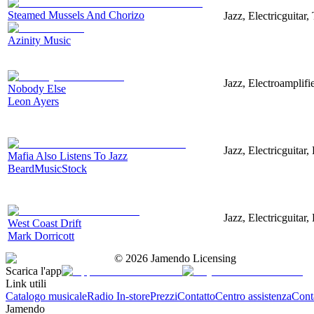
Steamed Mussels And Chorizo
Jazz, Electricguitar
Azinity Music
Jazz, Electroamplifi
Nobody Else
Leon Ayers
Jazz, Electricguitar
Mafia Also Listens To Jazz
BeardMusicStock
Jazz, Electricguitar
West Coast Drift
Mark Dorricott
©
2026
Jamendo Licensing
Scarica l'app
Link utili
Catalogo musicale
Radio In-store
Prezzi
Contatto
Centro assistenza
Conta
Jamendo