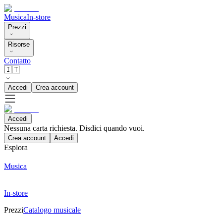
Musica
In-store
Prezzi
Risorse
Contatto
🇮🇹
Accedi
Crea account
Accedi
Nessuna carta richiesta. Disdici quando vuoi.
Crea account
Accedi
Esplora
Musica
In-store
Prezzi
Catalogo musicale