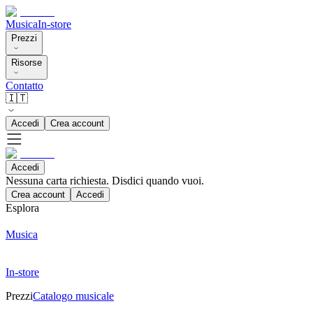
Musica
In-store
Prezzi
Risorse
Contatto
🇮🇹
Accedi
Crea account
Accedi
Nessuna carta richiesta. Disdici quando vuoi.
Crea account
Accedi
Esplora
Musica
In-store
Prezzi
Catalogo musicale