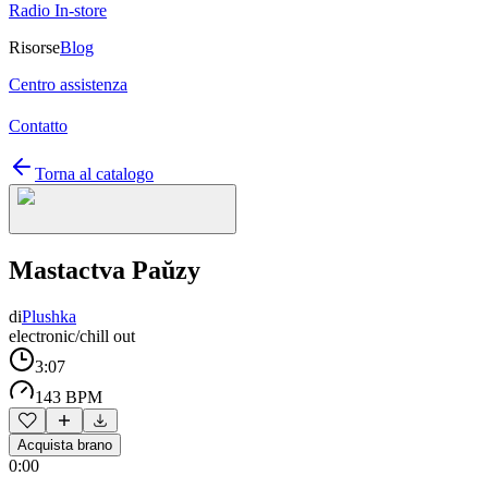
Radio In-store
Risorse
Blog
Centro assistenza
Contatto
Torna al catalogo
Mastactva Paŭzy
di
Plushka
electronic/chill out
3:07
143 BPM
Acquista brano
0:00