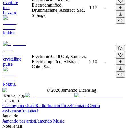
overture
Electroamplified,
to a
1:17
-
Drummachine, Abstract, Sad,
blizzard
Strange
kbkbts.
Electronic/Chill Out, Sampler,
crystalline
Electroamplified, Abstract,
2:10
-
pulse
Calm, Sad
kbkbts.
©
2026
Jamendo Licensing
Scarica l'app
Link utili
Catalogo musicale
Radio In-store
Prezzi
Contatto
Centro
assistenza
Contattaci
Jamendo
Jamendo per artisti
Jamendo Music
Note legali