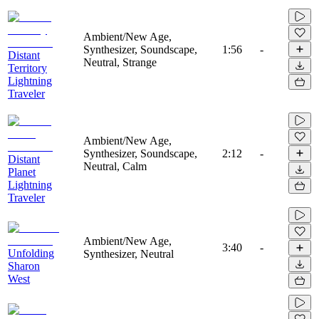
Ambient/New Age,
Synthesizer, Soundscape,
1:56
-
Distant
Neutral, Strange
Territory
Lightning
Traveler
Ambient/New Age,
Synthesizer, Soundscape,
2:12
-
Distant
Neutral, Calm
Planet
Lightning
Traveler
Ambient/New Age,
3:40
-
Unfolding
Synthesizer, Neutral
Sharon
West