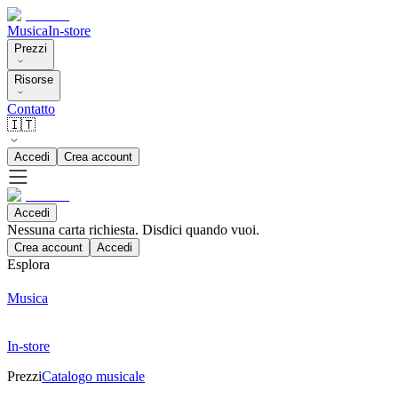
Musica
In-store
Prezzi
Risorse
Contatto
🇮🇹
Accedi
Crea account
Accedi
Nessuna carta richiesta. Disdici quando vuoi.
Crea account
Accedi
Esplora
Musica
In-store
Prezzi
Catalogo musicale