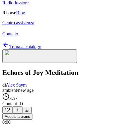
Radio In-store
Risorse
Blog
Centro assistenza
Contatto
Torna al catalogo
Echoes of Joy Meditation
di
Alex Saym
ambient/new age
3:57
Content ID
Acquista brano
0:00