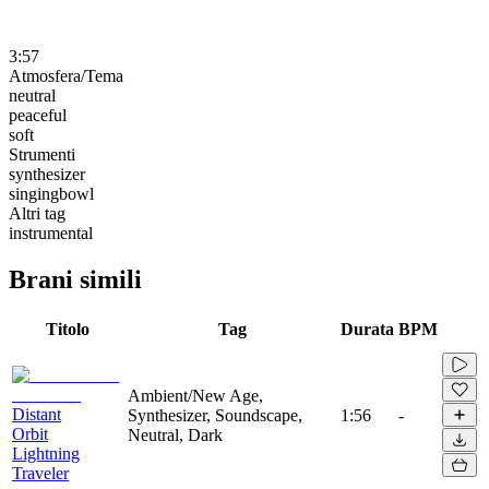
3:57
Atmosfera/Tema
neutral
peaceful
soft
Strumenti
synthesizer
singingbowl
Altri tag
instrumental
Brani simili
Titolo
Tag
Durata
BPM
Ambient/New Age,
Distant
Synthesizer, Soundscape,
1:56
-
Orbit
Neutral, Dark
Lightning
Traveler