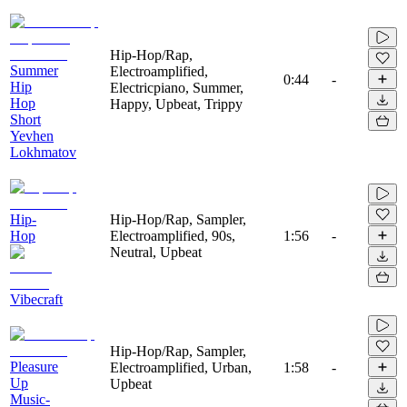
Hip-Hop/Rap,
Summer
Electroamplified,
0:44
-
Hip
Electricpiano, Summer,
Hop
Happy, Upbeat, Trippy
Short
Yevhen
Lokhmatov
Hip-
Hip-Hop/Rap, Sampler,
Hop
Electroamplified, 90s,
1:56
-
Neutral, Upbeat
Vibecraft
Hip-Hop/Rap, Sampler,
Pleasure
Electroamplified, Urban,
1:58
-
Up
Upbeat
Music-