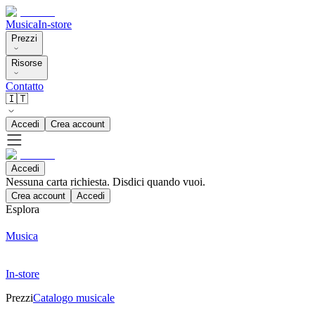
Musica
In-store
Prezzi
Risorse
Contatto
🇮🇹
Accedi
Crea account
Accedi
Nessuna carta richiesta. Disdici quando vuoi.
Crea account
Accedi
Esplora
Musica
In-store
Prezzi
Catalogo musicale