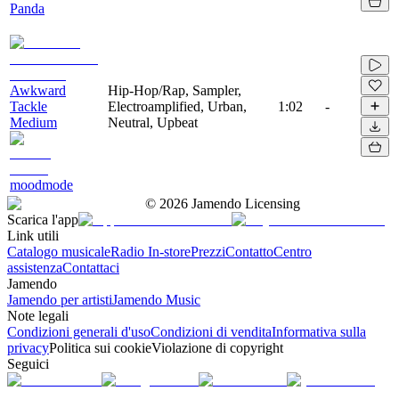
Panda
Awkward
Hip-Hop/Rap, Sampler,
Tackle
Electroamplified, Urban,
1:02
-
Medium
Neutral, Upbeat
moodmode
©
2026
Jamendo Licensing
Scarica l'app
Link utili
Catalogo musicale
Radio In-store
Prezzi
Contatto
Centro
assistenza
Contattaci
Jamendo
Jamendo per artisti
Jamendo Music
Note legali
Condizioni generali d'uso
Condizioni di vendita
Informativa sulla
privacy
Politica sui cookie
Violazione di copyright
Seguici