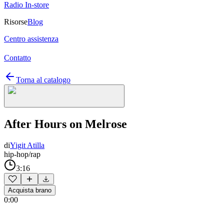
Radio In-store
Risorse
Blog
Centro assistenza
Contatto
Torna al catalogo
After Hours on Melrose
di
Yigit Atilla
hip-hop/rap
3:16
Acquista brano
0:00