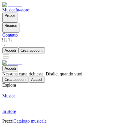
Musica
In-store
Prezzi
Risorse
Contatto
🇮🇹
Accedi
Crea account
Accedi
Nessuna carta richiesta. Disdici quando vuoi.
Crea account
Accedi
Esplora
Musica
In-store
Prezzi
Catalogo musicale