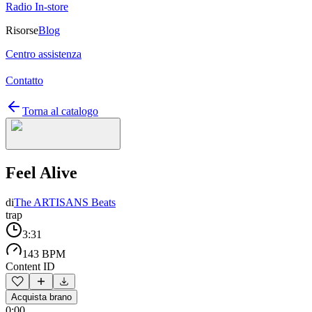
Radio In-store
Risorse
Blog
Centro assistenza
Contatto
Torna al catalogo
Feel Alive
di
The ARTISANS Beats
trap
3:31
143 BPM
Content ID
Acquista brano
0:00