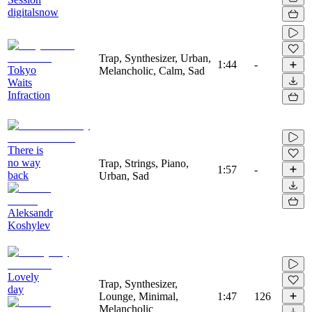
digitalsnow
Trap, Synthesizer, Urban,
1:44
-
Tokyo
Melancholic, Calm, Sad
Waits
Infraction
There is
no way
Trap, Strings, Piano,
1:57
-
back
Urban, Sad
Aleksandr
Koshylev
Lovely
Trap, Synthesizer,
day
Lounge, Minimal,
1:47
126
Melancholic