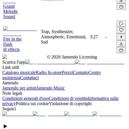
Grand
Melodic
Sound
Trap, Synthesizer,
Atmospheric, Emotional,
3:27
-
Fire in the
Sad
Dark
ill effects
©
2026
Jamendo Licensing
Scarica l'app
Link utili
Catalogo musicale
Radio In-store
Prezzi
Contatto
Centro
assistenza
Contattaci
Jamendo
Jamendo per artisti
Jamendo Music
Note legali
Condizioni generali d'uso
Condizioni di vendita
Informativa sulla
privacy
Politica sui cookie
Violazione di copyright
Seguici