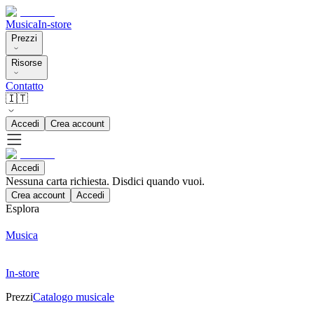
Musica
In-store
Prezzi
Risorse
Contatto
🇮🇹
Accedi
Crea account
Accedi
Nessuna carta richiesta. Disdici quando vuoi.
Crea account
Accedi
Esplora
Musica
In-store
Prezzi
Catalogo musicale