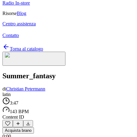
Radio In-store
Risorse
Blog
Centro assistenza
Contatto
Torna al catalogo
Summer_fantasy
di
Christian Petermann
latin
3:47
143 BPM
Content ID
Acquista brano
0:00