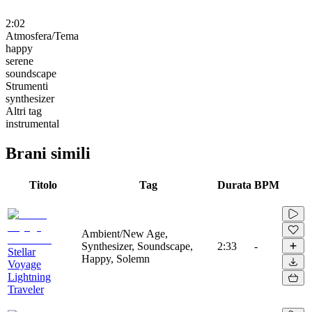
2:02
Atmosfera/Tema
happy
serene
soundscape
Strumenti
synthesizer
Altri tag
instrumental
Brani simili
Titolo
Tag
Durata
BPM
Ambient/New Age,
Synthesizer, Soundscape,
2:33
-
Stellar
Happy, Solemn
Voyage
Lightning
Traveler