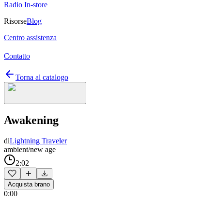
Radio In-store
Risorse
Blog
Centro assistenza
Contatto
Torna al catalogo
Awakening
di
Lightning Traveler
ambient/new age
2:02
Acquista brano
0:00