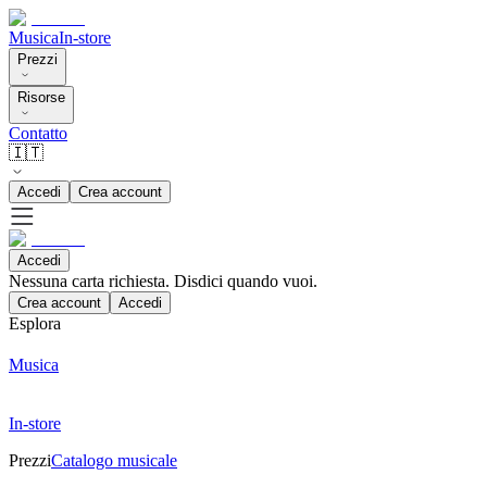
Musica
In-store
Prezzi
Risorse
Contatto
🇮🇹
Accedi
Crea account
Accedi
Nessuna carta richiesta. Disdici quando vuoi.
Crea account
Accedi
Esplora
Musica
In-store
Prezzi
Catalogo musicale