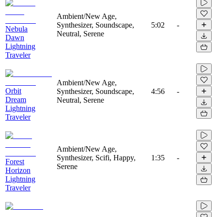
Ambient/New Age,
Synthesizer, Soundscape,
5:02
-
Nebula
Neutral, Serene
Dawn
Lightning
Traveler
Ambient/New Age,
Orbit
Synthesizer, Soundscape,
4:56
-
Dream
Neutral, Serene
Lightning
Traveler
Ambient/New Age,
Synthesizer, Scifi, Happy,
1:35
-
Forest
Serene
Horizon
Lightning
Traveler