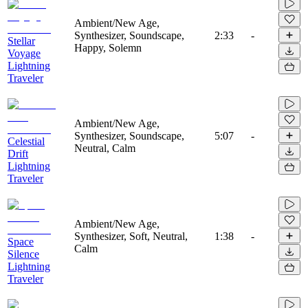
Ambient/New Age,
Synthesizer, Soundscape,
2:33
-
Stellar
Happy, Solemn
Voyage
Lightning
Traveler
Ambient/New Age,
Synthesizer, Soundscape,
5:07
-
Celestial
Neutral, Calm
Drift
Lightning
Traveler
Ambient/New Age,
Synthesizer, Soft, Neutral,
1:38
-
Space
Calm
Silence
Lightning
Traveler