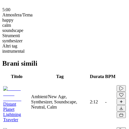
5:00
Atmosfera/Tema
happy
calm
soundscape
Strumenti
synthesizer
Altri tag
instrumental
Brani simili
Titolo
Tag
Durata
BPM
Ambient/New Age,
Synthesizer, Soundscape,
2:12
-
Distant
Neutral, Calm
Planet
Lightning
Traveler