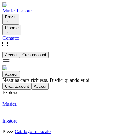
Musica
In-store
Prezzi
Risorse
Contatto
🇮🇹
Accedi
Crea account
Accedi
Nessuna carta richiesta. Disdici quando vuoi.
Crea account
Accedi
Esplora
Musica
In-store
Prezzi
Catalogo musicale