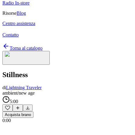
Radio In-store
Risorse
Blog
Centro assistenza
Contatto
Torna al catalogo
Stillness
di
Lightning Traveler
ambient/new age
5:00
Acquista brano
0:00