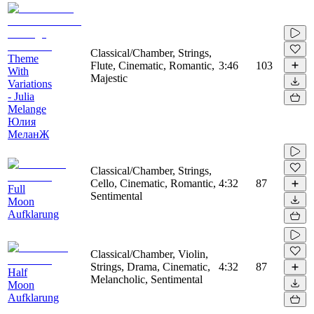
Classical/Chamber, Strings,
Theme
Flute, Cinematic, Romantic,
3:46
103
With
Majestic
Variations
- Julia
Melange
Юлия
МеланЖ
Classical/Chamber, Strings,
Cello, Cinematic, Romantic,
4:32
87
Full
Sentimental
Moon
Aufklarung
Classical/Chamber, Violin,
Strings, Drama, Cinematic,
4:32
87
Half
Melancholic, Sentimental
Moon
Aufklarung