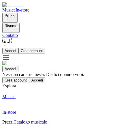
Musica
In-store
Prezzi
Risorse
Contatto
🇮🇹
Accedi
Crea account
Accedi
Nessuna carta richiesta. Disdici quando vuoi.
Crea account
Accedi
Esplora
Musica
In-store
Prezzi
Catalogo musicale