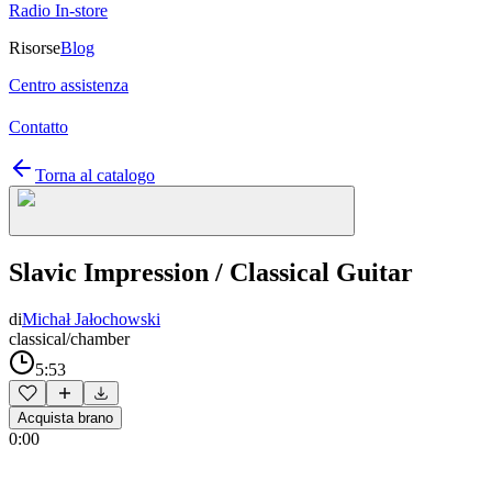
Radio In-store
Risorse
Blog
Centro assistenza
Contatto
Torna al catalogo
Slavic Impression / Classical Guitar
di
Michał Jałochowski
classical/chamber
5:53
Acquista brano
0:00