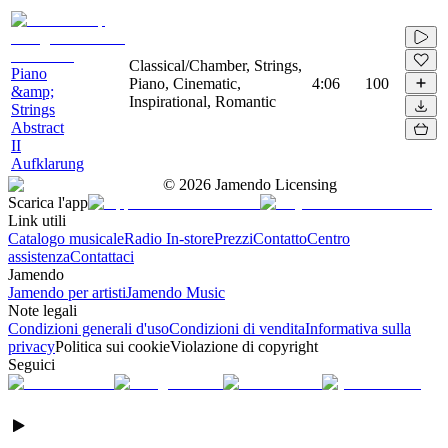
Classical/Chamber, Strings,
Piano
Piano, Cinematic,
4:06
100
&amp;
Inspirational, Romantic
Strings
Abstract
II
Aufklarung
©
2026
Jamendo Licensing
Scarica l'app
Link utili
Catalogo musicale
Radio In-store
Prezzi
Contatto
Centro
assistenza
Contattaci
Jamendo
Jamendo per artisti
Jamendo Music
Note legali
Condizioni generali d'uso
Condizioni di vendita
Informativa sulla
privacy
Politica sui cookie
Violazione di copyright
Seguici