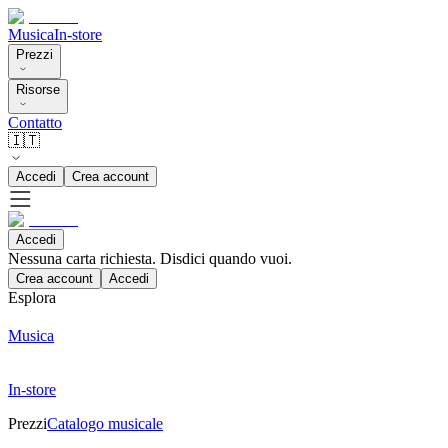
Musica
In-store
Prezzi
Risorse
Contatto
🇮🇹
Accedi
Crea account
Accedi
Nessuna carta richiesta. Disdici quando vuoi.
Crea account
Accedi
Esplora
Musica
In-store
Prezzi
Catalogo musicale