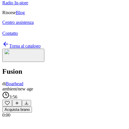
Radio In-store
Risorse
Blog
Centro assistenza
Contatto
Torna al catalogo
Fusion
di
Boarhead
ambient/new age
3:56
Acquista brano
0:00