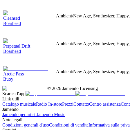
Ambient/New Age, Synthesizer, Happy,
Cleansed
Boarhead
Ambient/New Age, Synthesizer, Happy,
Perpetual Drift
Boarhead
Ambient/New Age, Synthesizer, Happy,
Arctic Pass
Buoy
©
2026
Jamendo Licensing
Scarica l'app
Link utili
Catalogo musicale
Radio In-store
Prezzi
Contatto
Centro assistenza
Conta
Jamendo
Jamendo per artisti
Jamendo Music
Note legali
Condizioni generali d'uso
Condizioni di vendita
Informativa sulla priv