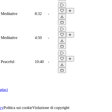
 Meditative
8:32
-
 Meditative
4:50
-
 Peaceful
10:40
-
ttaci
acy
Politica sui cookie
Violazione di copyright