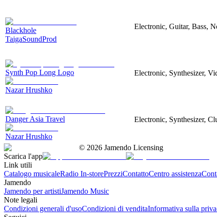
Electronic, Guitar, Bass, N
Blackhole
TaigaSoundProd
Synth Pop Long Logo
Electronic, Synthesizer, V
Nazar Hrushko
Danger Asia Travel
Electronic, Synthesizer, Cl
Nazar Hrushko
©
2026
Jamendo Licensing
Scarica l'app
Link utili
Catalogo musicale
Radio In-store
Prezzi
Contatto
Centro assistenza
Conta
Jamendo
Jamendo per artisti
Jamendo Music
Note legali
Condizioni generali d'uso
Condizioni di vendita
Informativa sulla priv