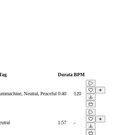
Tag
Durata
BPM
rummachine, Neutral, Peaceful
0:40
120
eutral
1:57
-