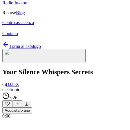
Radio In-store
Risorse
Blog
Centro assistenza
Contatto
Torna al catalogo
Your Silence Whispers Secrets
di
DJ35X
electronic
3:26
Acquista brano
0:00