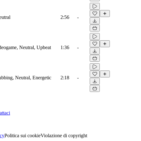
eutral
2:56
-
ideogame, Neutral, Upbeat
1:36
-
ubbing, Neutral, Energetic
2:18
-
ttaci
acy
Politica sui cookie
Violazione di copyright