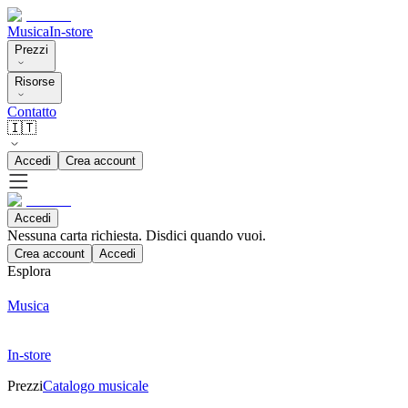
Musica
In-store
Prezzi
Risorse
Contatto
🇮🇹
Accedi
Crea account
Accedi
Nessuna carta richiesta. Disdici quando vuoi.
Crea account
Accedi
Esplora
Musica
In-store
Prezzi
Catalogo musicale