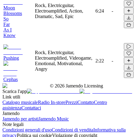
Rock, Electricguitar,
Moon
Electroamplified, Action,
6:24
-
Blossoms
Dramatic, Sad, Epic
So
Far
As I
Know
Rock, Electricguitar,
Pushing
Electroamplified, Videogame,
2:22
-
Emotional, Motivational,
Angry
Cephas
©
2026
Jamendo Licensing
Scarica l'app
Link utili
Catalogo musicale
Radio In-store
Prezzi
Contatto
Centro
assistenza
Contattaci
Jamendo
Jamendo per artisti
Jamendo Music
Note legali
Condizioni generali d'uso
Condizioni di vendita
Informativa sulla
privacy
Politica sui cookie
Violazione di copyright