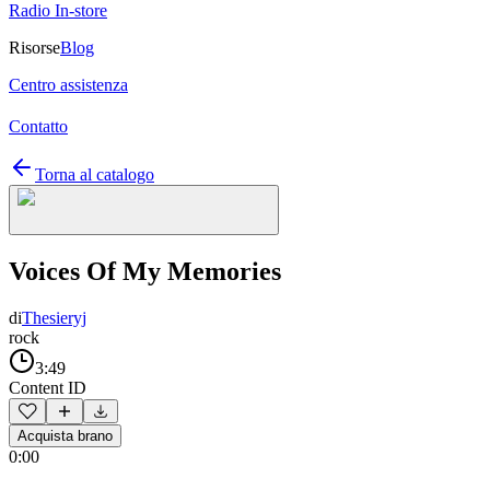
Radio In-store
Risorse
Blog
Centro assistenza
Contatto
Torna al catalogo
Voices Of My Memories
di
Thesieryj
rock
3:49
Content ID
Acquista brano
0:00