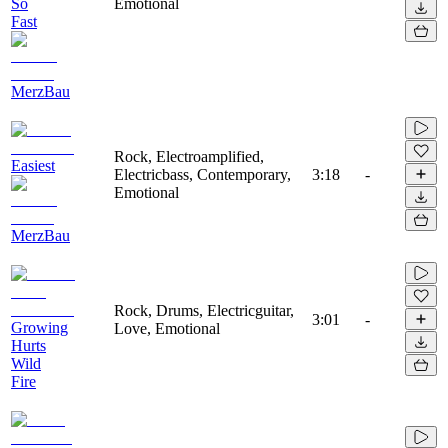
So
Emotional
Fast
MerzBau
Rock, Electroamplified,
Easiest
Electricbass, Contemporary,
3:18
-
Emotional
MerzBau
Rock, Drums, Electricguitar,
3:01
-
Growing
Love, Emotional
Hurts
Wild
Fire