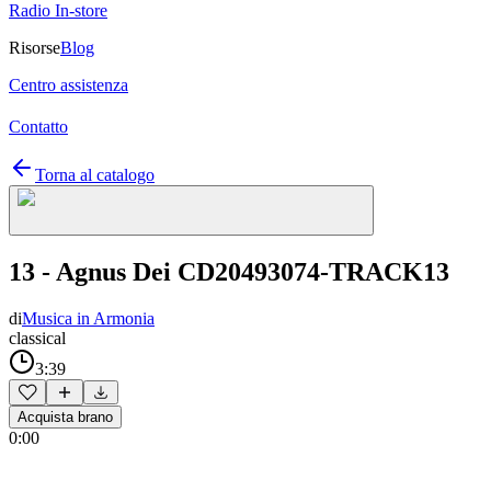
Radio In-store
Risorse
Blog
Centro assistenza
Contatto
Torna al catalogo
13 - Agnus Dei CD20493074-TRACK13
di
Musica in Armonia
classical
3:39
Acquista brano
0:00