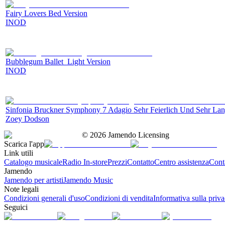
Fairy Lovers Bed Version
INOD
Bubblegum Ballet_Light Version
INOD
Sinfonia Bruckner Symphony 7 Adagio Sehr Feierlich Und Sehr La
Zoey Dodson
©
2026
Jamendo Licensing
Scarica l'app
Link utili
Catalogo musicale
Radio In-store
Prezzi
Contatto
Centro assistenza
Conta
Jamendo
Jamendo per artisti
Jamendo Music
Note legali
Condizioni generali d'uso
Condizioni di vendita
Informativa sulla priv
Seguici