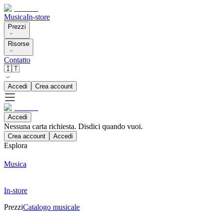
Musica
In-store
Prezzi
Risorse
Contatto
🇮🇹
Accedi
Crea account
Accedi
Nessuna carta richiesta. Disdici quando vuoi.
Crea account
Accedi
Esplora
Musica
In-store
Prezzi
Catalogo musicale