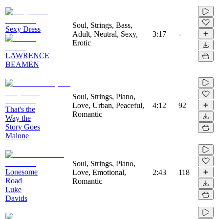
Soul, Strings, Bass,
Sexy Dress
Adult, Neutral, Sexy,
3:17
-
Erotic
LAWRENCE
BEAMEN
Soul, Strings, Piano,
Love, Urban, Peaceful,
4:12
92
That's the
Romantic
Way the
Story Goes
Malone
Soul, Strings, Piano,
Lonesome
Love, Emotional,
2:43
118
Road
Romantic
Luke
Davids