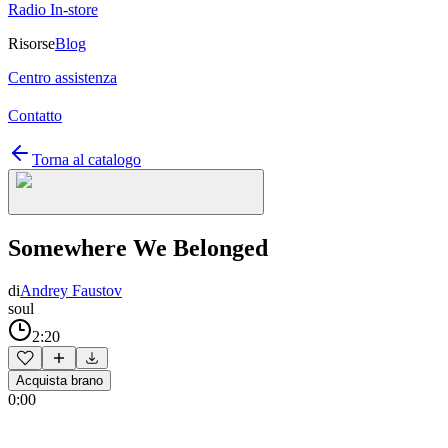
Radio In-store
Risorse
Blog
Centro assistenza
Contatto
Torna al catalogo
Somewhere We Belonged
di
Andrey Faustov
soul
2:20
Acquista brano
0:00