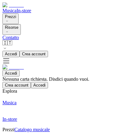
Musica
In-store
Prezzi
Risorse
Contatto
🇮🇹
Accedi
Crea account
Accedi
Nessuna carta richiesta. Disdici quando vuoi.
Crea account
Accedi
Esplora
Musica
In-store
Prezzi
Catalogo musicale