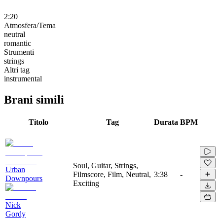
2:20
Atmosfera/Tema
neutral
romantic
Strumenti
strings
Altri tag
instrumental
Brani simili
Titolo
Tag
Durata
BPM
Soul, Guitar, Strings,
Urban
Filmscore, Film, Neutral,
3:38
-
Downpours
Exciting
Nick
Gordy