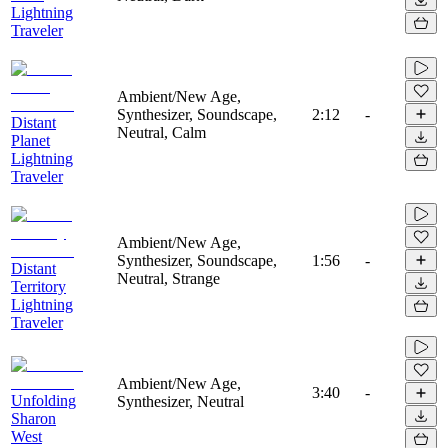
Lightning
Traveler
Ambient/New Age,
Synthesizer, Soundscape,
2:12
-
Distant
Neutral, Calm
Planet
Lightning
Traveler
Ambient/New Age,
Synthesizer, Soundscape,
1:56
-
Distant
Neutral, Strange
Territory
Lightning
Traveler
Ambient/New Age,
3:40
-
Unfolding
Synthesizer, Neutral
Sharon
West