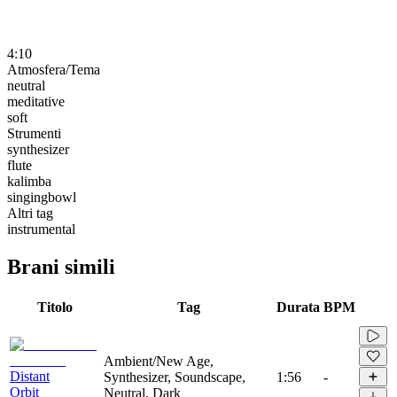
4:10
Atmosfera/Tema
neutral
meditative
soft
Strumenti
synthesizer
flute
kalimba
singingbowl
Altri tag
instrumental
Brani simili
Titolo
Tag
Durata
BPM
Ambient/New Age,
Distant
Synthesizer, Soundscape,
1:56
-
Orbit
Neutral, Dark