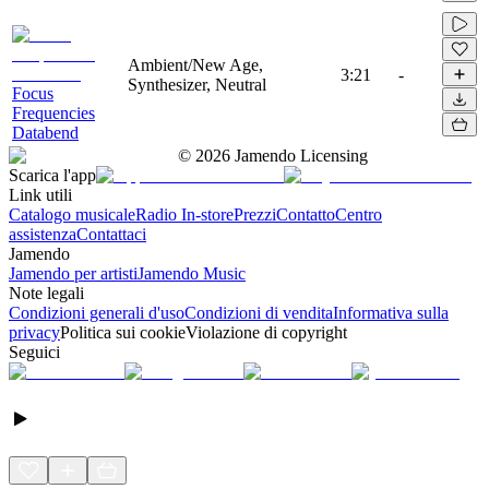
Ambient/New Age,
3:21
-
Synthesizer, Neutral
Focus
Frequencies
Databend
©
2026
Jamendo Licensing
Scarica l'app
Link utili
Catalogo musicale
Radio In-store
Prezzi
Contatto
Centro
assistenza
Contattaci
Jamendo
Jamendo per artisti
Jamendo Music
Note legali
Condizioni generali d'uso
Condizioni di vendita
Informativa sulla
privacy
Politica sui cookie
Violazione di copyright
Seguici