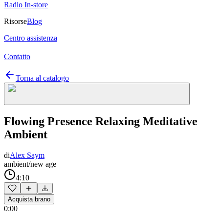
Radio In-store
Risorse
Blog
Centro assistenza
Contatto
Torna al catalogo
Flowing Presence Relaxing Meditative
Ambient
di
Alex Saym
ambient/new age
4:10
Acquista brano
0:00