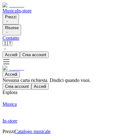
Musica
In-store
Prezzi
Risorse
Contatto
🇮🇹
Accedi
Crea account
Accedi
Nessuna carta richiesta. Disdici quando vuoi.
Crea account
Accedi
Esplora
Musica
In-store
Prezzi
Catalogo musicale