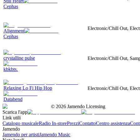
Still Heart
Cephas
Electronic/Chill Out, Ele
Alignment
Cephas
crystalline pulse
Electronic/Chill Out, Samp
kbkbts.
Relaxing Lo Fi Hip Hop
Electronic/Chill Out, Elec
Databend
©
2026
Jamendo Licensing
Scarica l'app
Link utili
Catalogo musicale
Radio In-store
Prezzi
Contatto
Centro assistenza
Conta
Jamendo
Jamendo per artisti
Jamendo Music