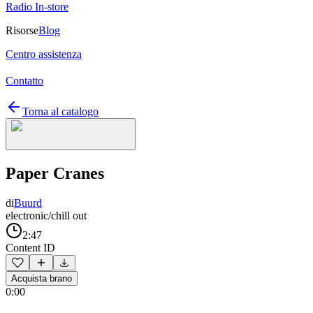
Radio In-store
Risorse
Blog
Centro assistenza
Contatto
Torna al catalogo
Paper Cranes
di
Buurd
electronic/chill out
2:47
Content ID
Acquista brano
0:00