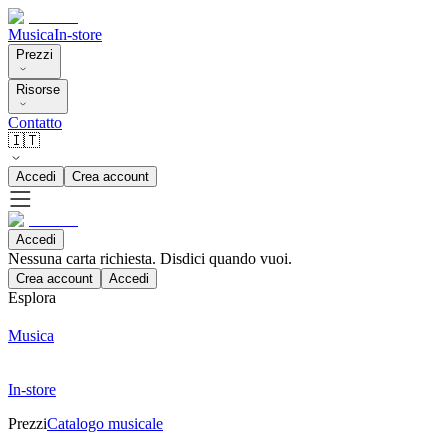
Musica
In-store
Prezzi
Risorse
Contatto
🇮🇹
Accedi
Crea account
Accedi
Nessuna carta richiesta. Disdici quando vuoi.
Crea account
Accedi
Esplora
Musica
In-store
Prezzi
Catalogo musicale