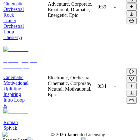
Cinematic
Adventure, Corporate,
0:39
-
Orchestral
Emotional, Dramatic,
Rock
Energetic, Epic
Trailer
Orchestral
Loop
Thesieryj
Cinematic
Electronic, Orchestra,
Motivational
Cinematic, Corporate,
0:34
-
Uplifting
Neutral, Motivational,
Inspiring
Epic
Intro Loop
B
Roman
Spivak
©
2026
Jamendo Licensing