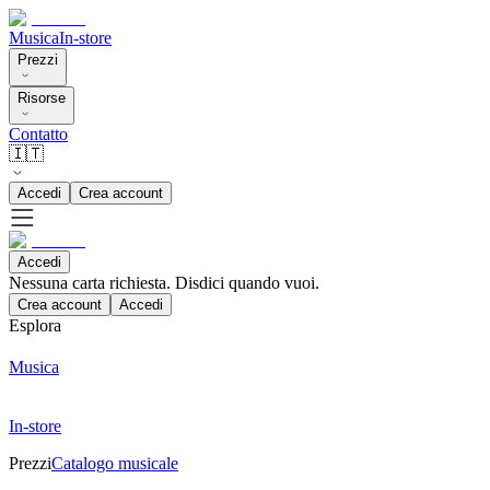
Musica
In-store
Prezzi
Risorse
Contatto
🇮🇹
Accedi
Crea account
Accedi
Nessuna carta richiesta. Disdici quando vuoi.
Crea account
Accedi
Esplora
Musica
In-store
Prezzi
Catalogo musicale