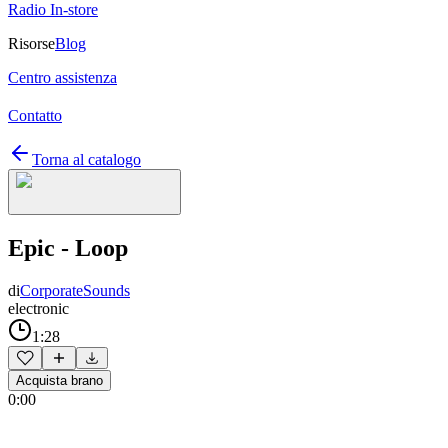
Radio In-store
Risorse
Blog
Centro assistenza
Contatto
Torna al catalogo
Epic - Loop
di
CorporateSounds
electronic
1:28
Acquista brano
0:00