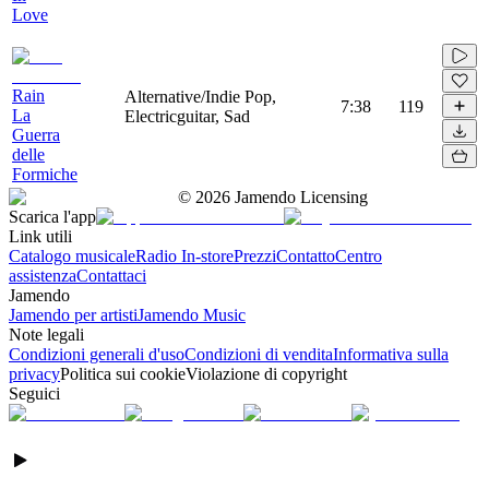
Love
Rain
Alternative/Indie Pop,
7:38
119
La
Electricguitar, Sad
Guerra
delle
Formiche
©
2026
Jamendo Licensing
Scarica l'app
Link utili
Catalogo musicale
Radio In-store
Prezzi
Contatto
Centro
assistenza
Contattaci
Jamendo
Jamendo per artisti
Jamendo Music
Note legali
Condizioni generali d'uso
Condizioni di vendita
Informativa sulla
privacy
Politica sui cookie
Violazione di copyright
Seguici