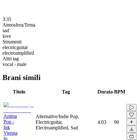
3:35
Atmosfera/Tema
sad
love
Strumenti
electricguitar
electroamplified
Altri tag
vocal - male
Brani simili
Titolo
Tag
Durata
BPM
Anima
Alternative/Indie Pop,
Pop -
Electricguitar,
4:03
90
Ink
Electroamplified, Sad
Vienna
In