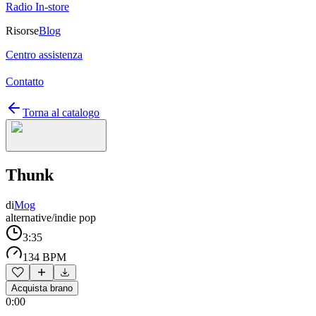
Radio In-store
Risorse
Blog
Centro assistenza
Contatto
Torna al catalogo
Thunk
di
Mog
alternative/indie pop
3:35
134 BPM
Acquista brano
0:00