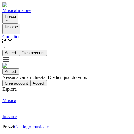
Musica
In-store
Prezzi
Risorse
Contatto
🇮🇹
Accedi
Crea account
Accedi
Nessuna carta richiesta. Disdici quando vuoi.
Crea account
Accedi
Esplora
Musica
In-store
Prezzi
Catalogo musicale