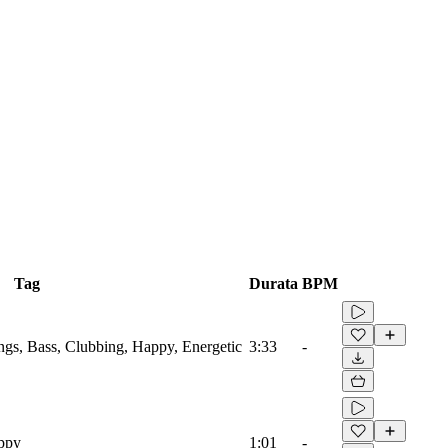
Tag
Durata
BPM
ings, Bass, Clubbing, Happy, Energetic
3:33
-
appy
1:01
-