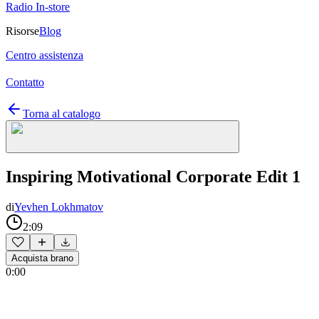
Radio In-store
Risorse
Blog
Centro assistenza
Contatto
Torna al catalogo
Inspiring Motivational Corporate Edit 1
di
Yevhen Lokhmatov
2:09
Acquista brano
0:00