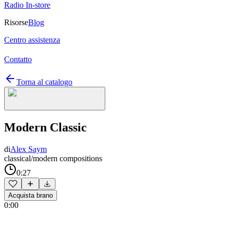
Radio In-store
Risorse
Blog
Centro assistenza
Contatto
Torna al catalogo
Modern Classic
di
Alex Saym
classical/modern compositions
0:27
Acquista brano
0:00