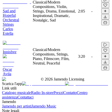
Classical/Modern
Compositions, Violin,
Sad and
Strings, Drama, Emotional,
2:05
-
Hopeful
Inspirational, Dramatic,
Orchestral
Nostalgic, Sad
Strings
Carlos
Estella
Classical/Modern
Innisfree
Compositions, Strings,
3:20
-
Piano, Filmscore, Film,
Neutral, Peaceful
Oscar
Avila
©
2026
Jamendo Licensing
Scarica l'app
Link utili
Catalogo musicale
Radio In-store
Prezzi
Contatto
Centro
assistenza
Contattaci
Jamendo
Jamendo per artisti
Jamendo Music
Note legali