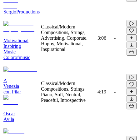
SergioProductions
Classical/Modern
Compositions, Strings,
Advertising, Corporate,
3:06
-
Motivational
Happy, Motivational,
Inspiring
Inspirational
Music
Colorofmusic
A
Classical/Modern
Venezia
Compositions, Strings,
con Pilar
4:19
-
Piano, Soft, Neutral,
Peaceful, Introspective
Oscar
Avila