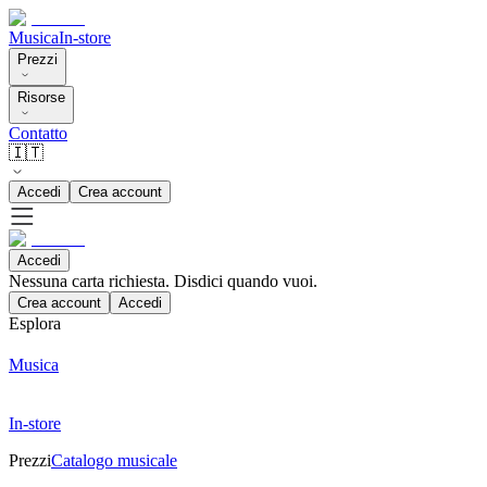
Musica
In-store
Prezzi
Risorse
Contatto
🇮🇹
Accedi
Crea account
Accedi
Nessuna carta richiesta. Disdici quando vuoi.
Crea account
Accedi
Esplora
Musica
In-store
Prezzi
Catalogo musicale