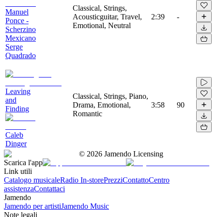
Classical, Strings,
Manuel
Acousticguitar, Travel,
2:39
-
Ponce -
Emotional, Neutral
Scherzino
Mexicano
Serge
Quadrado
Leaving
Classical, Strings, Piano,
and
Drama, Emotional,
3:58
90
Finding
Romantic
Caleb
Dinger
©
2026
Jamendo Licensing
Scarica l'app
Link utili
Catalogo musicale
Radio In-store
Prezzi
Contatto
Centro
assistenza
Contattaci
Jamendo
Jamendo per artisti
Jamendo Music
Note legali