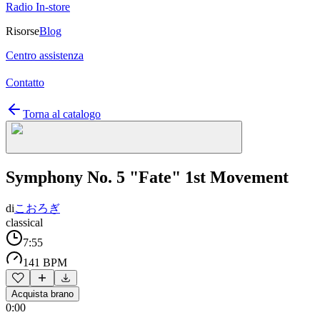
Radio In-store
Risorse
Blog
Centro assistenza
Contatto
Torna al catalogo
Symphony No. 5 "Fate" 1st Movement
di
こおろぎ
classical
7:55
141 BPM
Acquista brano
0:00