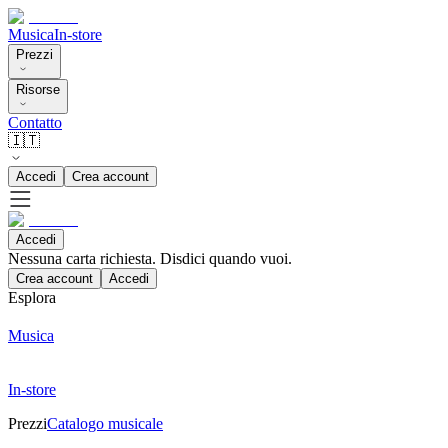
Musica
In-store
Prezzi
Risorse
Contatto
🇮🇹
Accedi
Crea account
Accedi
Nessuna carta richiesta. Disdici quando vuoi.
Crea account
Accedi
Esplora
Musica
In-store
Prezzi
Catalogo musicale